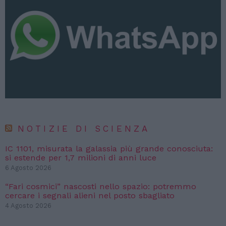
NOTIZIE DI SCIENZA
IC 1101, misurata la galassia più grande conosciuta:
si estende per 1,7 milioni di anni luce
6 Agosto 2026
“Fari cosmici” nascosti nello spazio: potremmo
cercare i segnali alieni nel posto sbagliato
4 Agosto 2026