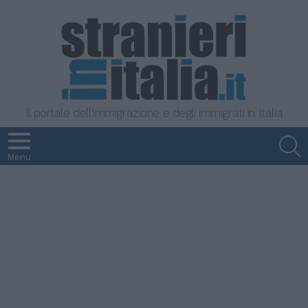
Il portale dell'immigrazione e degli immigrati in Italia
S
Menu