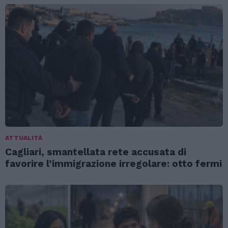
ATTUALITÀ
Cagliari, smantellata rete accusata di
favorire l’immigrazione irregolare: otto fermi