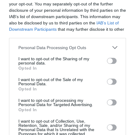
children international, associazione che ha
your opt-out. You may separately opt-out of the further
disclosure of your personal information by third parties on the
realizzato il secondo rapporto nazionale
IAB’s list of downstream participants. This information may
sull’applicazione della legge 47 del 2017.
also be disclosed by us to third parties on the
IAB’s List of
Downstream Participants
that may further disclose it to other
third parties.
Personal Data Processing Opt Outs
I want to opt-out of the Sharing of my
personal data.
Opted In
I want to opt-out of the Sale of my
Personal Data.
Opted In
I want to opt-out of processing my
Personal Data for Targeted Advertising.
Opted In
I want to opt-out of Collection, Use,
Retention, Sale, and/or Sharing of my
Personal Data that Is Unrelated with the
Purposes for which it was collected.