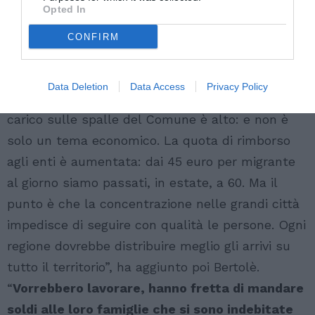
Opted In
CONFIRM
Data Deletion
Data Access
Privacy Policy
“
La mia priorità è non lasciare fuori nessuno
, il
carico sulle spalle del Comune è alto: e non è
solo un tema economico. La quota di rimborso
agli enti è aumentata: dai 45 euro per migrante
al giorno siamo passati, in estate, a 60. Ma il
punto è che la concentrazione nelle grandi città
impedisce di seguire con qualità le persone. Ogni
regione dovrebbe distribuire meglio gli arrivi su
tutto il territorio”, ha aggiunto poi Bertolè.
“
Vorrebbero lavorare, hanno fretta di mandare
soldi alle loro famiglie che si sono indebitate