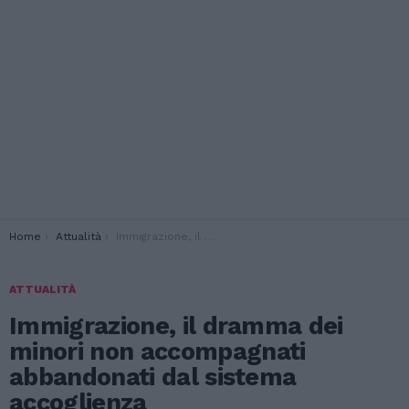
You are here:
Home
Attualità
Immigrazione, il dramma dei minori non accompagnati abbandonati dal sistema accoglienza
ATTUALITÀ
Immigrazione, il dramma dei
minori non accompagnati
abbandonati dal sistema
accoglienza