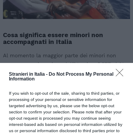
Cosa significa essere minori non
accompagnati in Italia
Al momento la maggior parte dei minori non
accompagnati proviene dall’Ucraina: 5.577 al 31
luglio. Seguono poi gli egiziani (2.842), i tunisini
Stranieri in Italia -
Do Not Process My Personal
Information
(1.382) e gli albanesi (1.327).
E la Sicilia è la
regione che, insieme alla Lombardia, ne ospita
If you wish to opt-out of the sale, sharing to third parties, or
di più: 3.045 e 2.875
. “Una sproporzione rispetto
processing of your personal or sensitive information for
targeted advertising by us, please use the below opt-out
alla reale capacità di un territorio che rende
section to confirm your selection. Please note that after your
impossibile una presa in carico adeguata”, ha
opt-out request is processed you may continue seeing
interest-based ads based on personal information utilized by
spiegato
Pippo Costella
, direttore di Defence for
us or personal information disclosed to third parties prior to