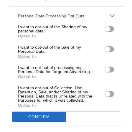
third parties.
Personal Data Processing Opt Outs
Articolo precedente
Vedi
I want to opt-out of the Sharing of my
personal data.
di
IMMIGRAZIONE: CPO-UIL, CONTRATTO
Opted In
più
LAVORO CHE AIUTI INSERIMENTO
I want to opt-out of the Sale of my
Articolo seguente
Personal Data.
IMMIGRAZIONE: FURGONE CON 13 CURDI
Opted In
NEL CASSONE, UN ARRESTO
I want to opt-out of processing my
Personal Data for Targeted Advertising.
Opted In
TI POTREBBERO INTERESSARE
I want to opt-out of Collection, Use,
ANCHE:
Retention, Sale, and/or Sharing of my
Personal Data that Is Unrelated with the
Purposes for which it was collected.
Opted In
CONFIRM