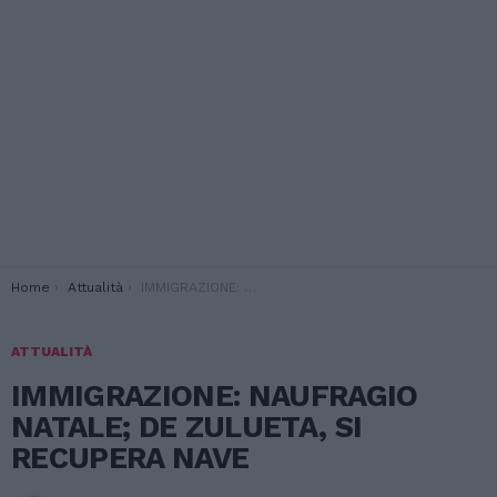
You are here:
Home
Attualità
IMMIGRAZIONE: NAUFRAGIO NATALE; DE ZULUETA, SI RECUPERA NAVE
ATTUALITÀ
IMMIGRAZIONE: NAUFRAGIO
NATALE; DE ZULUETA, SI
RECUPERA NAVE