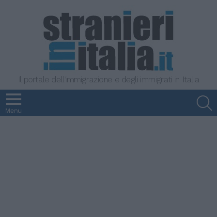
Il portale dell'immigrazione e degli immigrati in Italia
S
Menu