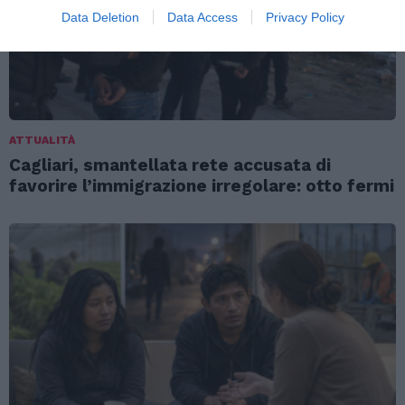
Data Deletion
Data Access
Privacy Policy
ATTUALITÀ
Cagliari, smantellata rete accusata di
favorire l’immigrazione irregolare: otto fermi