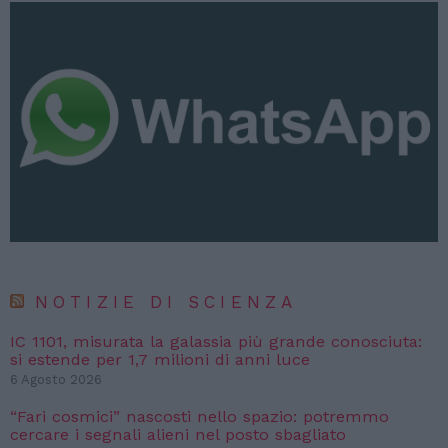
NOTIZIE DI SCIENZA
IC 1101, misurata la galassia più grande conosciuta:
si estende per 1,7 milioni di anni luce
6 Agosto 2026
“Fari cosmici” nascosti nello spazio: potremmo
cercare i segnali alieni nel posto sbagliato