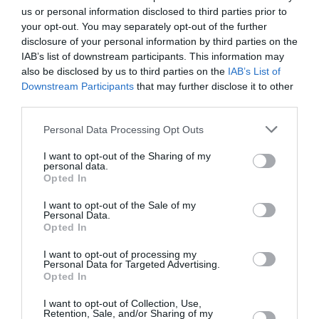
us or personal information disclosed to third parties prior to
your opt-out. You may separately opt-out of the further
disclosure of your personal information by third parties on the
IAB’s list of downstream participants. This information may
also be disclosed by us to third parties on the
IAB’s List of
Downstream Participants
that may further disclose it to other
third parties.
Personal Data Processing Opt Outs
I want to opt-out of the Sharing of my
personal data.
Opted In
I want to opt-out of the Sale of my
Personal Data.
Opted In
Articolo precedente
Vedi
I want to opt-out of processing my
di
UE: ISLAM; BIANCOFIORE (FI), PIENO
Personal Data for Targeted Advertising.
più
SOSTEGNO DA ITALIA
Opted In
Articolo seguente
I want to opt-out of Collection, Use,
Retention, Sale, and/or Sharing of my
IMMIGRAZIONE: UE, GIRO DI VITE SU CHI