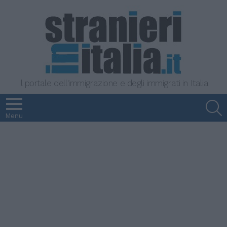
Il portale dell'immigrazione e degli immigrati in Italia
S
Menu