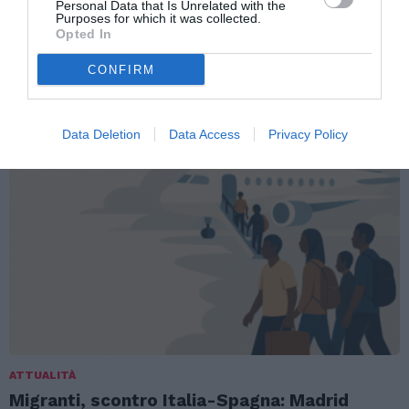
Personal Data that Is Unrelated with the
IMPIEGA CLANDESTINI
Purposes for which it was collected.
Opted In
CONFIRM
TI POTREBBERO INTERESSARE
ANCHE:
Data Deletion
Data Access
Privacy Policy
ATTUALITÀ
Migranti, scontro Italia-Spagna: Madrid