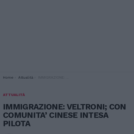
You are here:
Home
Attualità
IMMIGRAZIONE: VELTRONI; CON COMUNITA’ CINESE INTESA PILOTA
ATTUALITÀ
IMMIGRAZIONE: VELTRONI; CON
COMUNITA’ CINESE INTESA
PILOTA