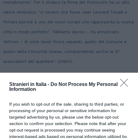
mensilmente". Per il sindaco la firma del Protocollo ha un alto
valore simbolico: "ci tenevo che fosse Jean Leonard Touadi a
firmare perché è uno dei nuovi romani che rappresenta la nostra
città in modo perfetto". "Abbiamo deciso – ha annunciato
Veltroni – di unire tavoli finora separati, quello del Comune e
quello della Comunità cinese, comprendendo anche le 37
associazioni del quartiere". (ANSA).
(11 maggio 2007)
Stranieri in Italia -
Do Not Process My Personal
Information
If you wish to opt-out of the sale, sharing to third parties, or
processing of your personal or sensitive information for
targeted advertising by us, please use the below opt-out
section to confirm your selection. Please note that after your
opt-out request is processed you may continue seeing
interest-based ads based on personal information utilized by