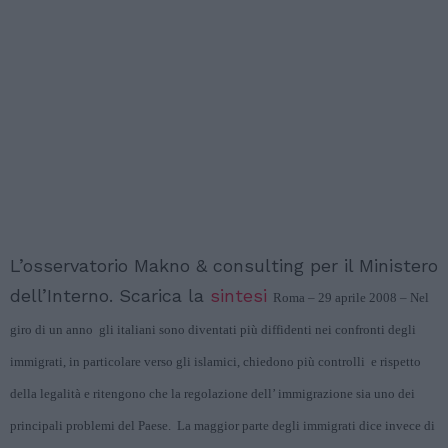
L’osservatorio Makno & consulting per il Ministero
dell’Interno. Scarica la
sintesi
Roma – 29 aprile 2008 – Nel
giro di un anno gli italiani sono diventati più diffidenti nei confronti degli
immigrati, in particolare verso gli islamici, chiedono più controlli e rispetto
della legalità e ritengono che la regolazione dell’ immigrazione sia uno dei
principali problemi del Paese. La maggior parte degli immigrati dice invece di