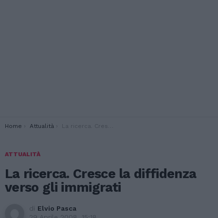
You are here:
Home
Attualità
La ricerca. Cresce la diffidenza verso gli immigrati
ATTUALITÀ
La ricerca. Cresce la diffidenza
verso gli immigrati
di
Elvio Pasca
29 Aprile 2008, 15:18