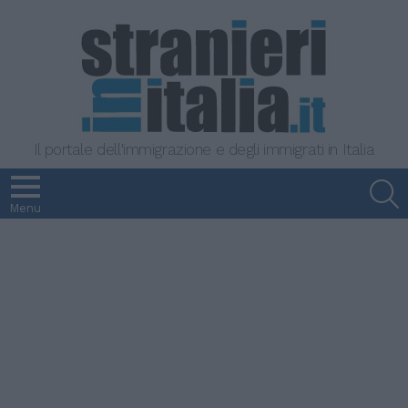
Il portale dell'immigrazione e degli immigrati in Italia
S
Menu