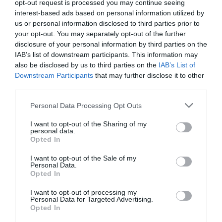
opt-out request is processed you may continue seeing
interest-based ads based on personal information utilized by
us or personal information disclosed to third parties prior to
your opt-out. You may separately opt-out of the further
disclosure of your personal information by third parties on the
IAB’s list of downstream participants. This information may
also be disclosed by us to third parties on the
IAB’s List of
Downstream Participants
that may further disclose it to other
third parties.
Personal Data Processing Opt Outs
Oltre il 70% esprime soddisfazione nei confronti
del proprio lavoro. Il restante 30% scarso è
I want to opt-out of the Sharing of my
personal data.
insoddisfatto (12%) e non soddisfatto ma
Opted In
neppure insoddisfatto (17%). I principali motivi di
I want to opt-out of the Sale of my
Personal Data.
insoddisfazione sono la scarsa remunerazione e
Opted In
la mancanza di sicurezza di continuità (entrambi
I want to opt-out of processing my
con il 46%), seguiti dal fatto che si tratta di un
Personal Data for Targeted Advertising.
Opted In
lavoro faticoso (37%) e senza un regolare