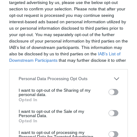
targeted advertising by us, please use the below opt-out
section to confirm your selection. Please note that after your
opt-out request is processed you may continue seeing
interest-based ads based on personal information utilized by
us or personal information disclosed to third parties prior to
your opt-out. You may separately opt-out of the further
disclosure of your personal information by third parties on the
IAB’s list of downstream participants. This information may
Secondo
Mariantonietta Monteduro
, segretaria
also be disclosed by us to third parties on the
IAB’s List of
di
Omceo Bari
, il progetto aveva una duplice
Downstream Participants
that may further disclose it to other
finalità: da un lato misurare la
qualità
third parties.
dell’assistenza
e la
facilità di accesso alle
Personal Data Processing Opt Outs
cure
per i migranti, dall’altro valorizzare il ruolo
I want to opt-out of the Sharing of my
della
scuola
e della
sanità
nella
tutela dei
personal data.
Opted In
diritti umani
. «Un obiettivo cruciale – ha
I want to opt-out of the Sale of my
sottolineato – in un momento storico in cui i
Personal Data.
Opted In
diritti fondamentali
rischiano di essere
calpestati o minacciati su più fronti».
I want to opt-out of processing my
Personal Data for Targeted Advertising.