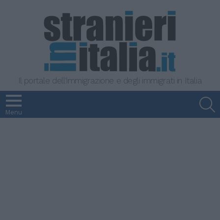
Il portale dell'immigrazione e degli immigrati in Italia
S
Menu