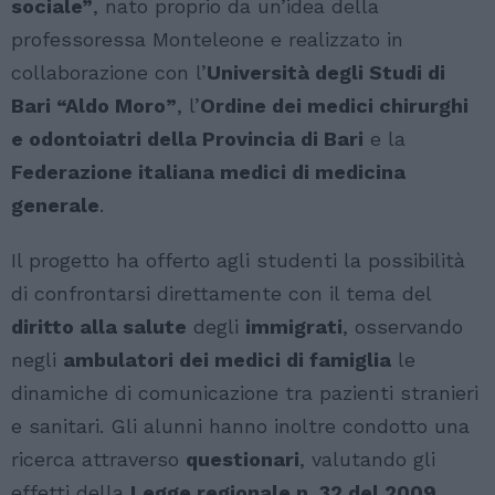
sociale”
, nato proprio da un’idea della
professoressa Monteleone e realizzato in
collaborazione con l’
Università degli Studi di
Bari “Aldo Moro”
, l’
Ordine dei medici chirurghi
e odontoiatri della Provincia di Bari
e la
Federazione italiana medici di medicina
generale
.
Il progetto ha offerto agli studenti la possibilità
di confrontarsi direttamente con il tema del
diritto alla salute
degli
immigrati
, osservando
negli
ambulatori dei medici di famiglia
le
dinamiche di comunicazione tra pazienti stranieri
e sanitari. Gli alunni hanno inoltre condotto una
ricerca attraverso
questionari
, valutando gli
effetti della
Legge regionale n. 32 del 2009
,