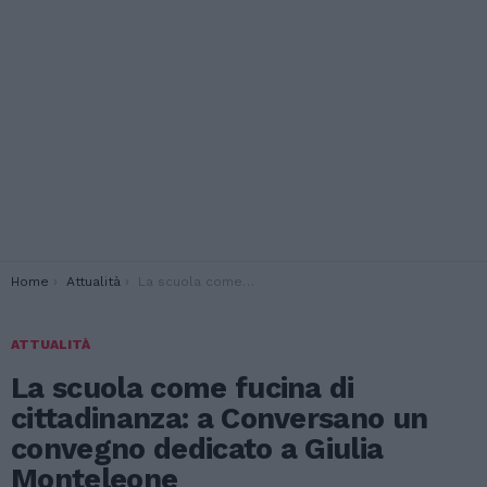
You are here:
Home
Attualità
La scuola come fucina di cittadinanza: a Conversano un convegno dedicato a Giulia Monteleone
ATTUALITÀ
La scuola come fucina di
cittadinanza: a Conversano un
convegno dedicato a Giulia
Monteleone