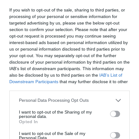
If you wish to opt-out of the sale, sharing to third parties, or
processing of your personal or sensitive information for
targeted advertising by us, please use the below opt-out
Han viene trasferito al centro grandi ustionati di
section to confirm your selection. Please note that after your
opt-out request is processed you may continue seeing
Pisa, subisce sei operazioni ma non recupera le
interest-based ads based on personal information utilized by
funzionalità della sua mano. Torna a Prato dal
us or personal information disclosed to third parties prior to
suo padrone, ma così ridotto non può più a
your opt-out. You may separately opt-out of the further
disclosure of your personal information by third parties on the
lavorare e finisce per strada, tra i senzatetto.
IAB’s list of downstream participants. This information may
also be disclosed by us to third parties on the
IAB’s List of
È l’incontro con l’assessore pratese
Downstream Participants
that may further disclose it to other
third parties.
all’Immigrazione, Giorgio Silli e con l’avvocato
Mirko Benedetti a cambiargli, di nuovo, la vita:
Personal Data Processing Opt Outs
prende coraggio, si presenta in Questura,
I want to opt-out of the Sharing of my
personal data.
denuncia i suoi aguzzini e ottiene un permesso di
Opted In
soggiorno per protezione umanitaria.
I want to opt-out of the Sale of my
Partono le indagini, si arriva al processo e ieri il
Personal Data.