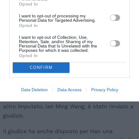
Opted In
giudice dell’udienza preliminare di Prato, Luca
D’Addario, pronuncia una sentenza più severa
I want to opt-out of processing my
Personal Data for Targeted Advertising.
delle richieste del pm.
Opted In
I want to opt-out of Collection, Use,
Conglin Iang, 49 anni, il padrone, è stato ritenuto
Retention, Sale, and/or Sharing of my
Personal Data that Is Unrelated with the
colpevole di sequestro di persona,
Purposes for which it was collected.
Opted In
favoreggiamento dell’immigrazione clandestina e
CONFIRM
lesioni personali colpose e quindi condannato a 2
anni e 2 mesi di carcere. La moglie Jongxiam
Wang è stata condannata a 1 anno per
Data Deletion
Data Access
Privacy Policy
favoreggiamento e lesioni colpose, mentre un
altro imputato, Ian Ming Wang, è stato rinviato a
giudizio.
Il giudice ha anche disposto per Han una