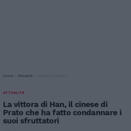
You are here:
Home
Attualità
La vittora di Han, il cinese di Prato che ha fatto condannare i suoi sfruttatori
ATTUALITÀ
La vittora di Han, il cinese di
Prato che ha fatto condannare i
suoi sfruttatori