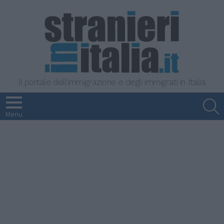
Il portale dell'immigrazione e degli immigrati in Italia
S
Menu