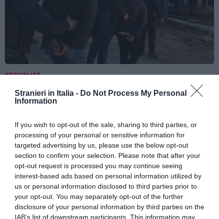
ATTUALITÀ
Cagliari, smantellata rete accusata di
Stranieri in Italia -
Do Not Process My Personal
favorire l’immigrazione irregolare: otto fermi
Information
If you wish to opt-out of the sale, sharing to third parties, or
processing of your personal or sensitive information for
targeted advertising by us, please use the below opt-out
section to confirm your selection. Please note that after your
opt-out request is processed you may continue seeing
interest-based ads based on personal information utilized by
us or personal information disclosed to third parties prior to
your opt-out. You may separately opt-out of the further
disclosure of your personal information by third parties on the
IAB’s list of downstream participants. This information may