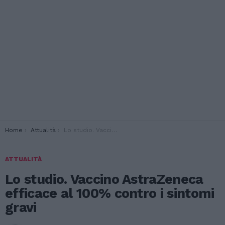
You are here:
Home
Attualità
Lo studio. Vaccino AstraZeneca efficace al 100% contro i sintomi gravi
ATTUALITÀ
Lo studio. Vaccino AstraZeneca
efficace al 100% contro i sintomi
gravi