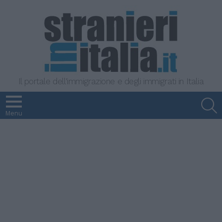
Il portale dell'immigrazione e degli immigrati in Italia
S
Menu