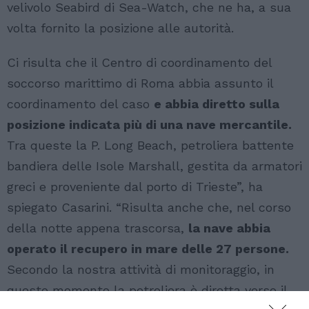
velivolo Seabird di Sea-Watch, che ne ha, a sua
volta fornito la posizione alle autorità.
Ci risulta che il Centro di coordinamento del
soccorso marittimo di Roma abbia assunto il
coordinamento del caso
e abbia diretto sulla
posizione indicata più di una nave mercantile.
Tra queste la P. Long Beach, petroliera battente
bandiera delle Isole Marshall, gestita da armatori
greci e proveniente dal porto di Trieste”, ha
spiegato Casarini. “Risulta anche che, nel corso
della notte appena trascorsa,
la nave abbia
operato il recupero in mare delle 27 persone.
Secondo la nostra attività di monitoraggio, in
questo momento la petroliera è diretta verso il