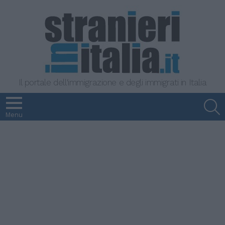
Il portale dell'immigrazione e degli immigrati in Italia
S
Menu