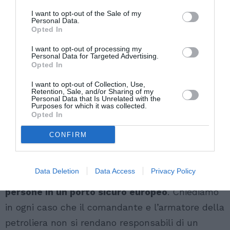
I want to opt-out of the Sale of my
Personal Data.
Opted In
I want to opt-out of processing my
Personal Data for Targeted Advertising.
Opted In
I want to opt-out of Collection, Use,
Retention, Sale, and/or Sharing of my
Personal Data that Is Unrelated with the
Purposes for which it was collected.
Opted In
CONFIRM
Chiediamo che l’Mrcc di Roma, nel suo ruolo di
coordinamento,
ordini immediatamente alla P.
Data Deletion
Data Access
Privacy Policy
Long Beach di invertire la rotta e di sbarcare le
persone in un porto sicuro europeo
. Chiediamo
in ogni caso che il comandante e l’armatore della
petroliera non si rendano responsabili di un