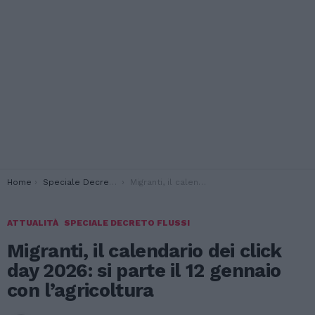
You are here:
Home
Speciale Decreto Flussi
Migranti, il calendario dei click day 2026: si parte il 12 gennaio con l’agricoltura
ATTUALITÀ
SPECIALE DECRETO FLUSSI
Migranti, il calendario dei click
day 2026: si parte il 12 gennaio
con l’agricoltura