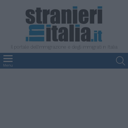
Il portale dell'immigrazione e degli immigrati in Italia
S
Menu