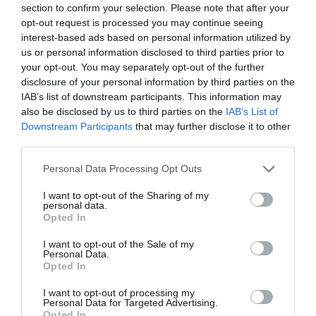
section to confirm your selection. Please note that after your
opt-out request is processed you may continue seeing
interest-based ads based on personal information utilized by
18 febbraio: lavoratori qualificati e assistenti
us or personal information disclosed to third parties prior to
familiari
your opt-out. You may separately opt-out of the further
disclosure of your personal information by third parties on the
IAB’s list of downstream participants. This information may
Due giorni dopo,
mercoledì 18 febbraio
, toccherà
also be disclosed by us to third parties on the
IAB’s List of
a categorie particolari:
assistenti familiari
per
Downstream Participants
that may further disclose it to other
anziani e disabili (13.600 posti) e
lavoratori
third parties.
qualificati
come
manager, artisti, startupper e
Personal Data Processing Opt Outs
liberi professionisti
, ammessi nel numero
I want to opt-out of the Sharing of my
limitato di
500 unità all’anno
.
personal data.
Opted In
Un sistema che resiste (almeno per ora)
I want to opt-out of the Sale of my
Personal Data.
Opted In
Nonostante le critiche, il
sistema del click day
resta
. Il governo ribadisce nella relazione
I want to opt-out of processing my
Personal Data for Targeted Advertising.
illustrativa che l’abbandono immediato del
Opted In