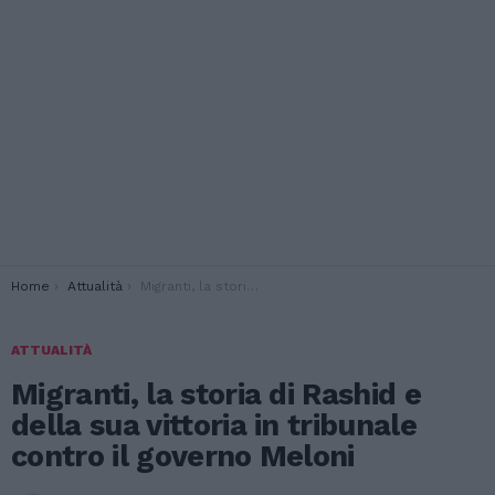
You are here:
Home
Attualità
Migranti, la storia di Rashid e della sua vittoria in tribunale contro il governo Meloni
ATTUALITÀ
Migranti, la storia di Rashid e
della sua vittoria in tribunale
contro il governo Meloni