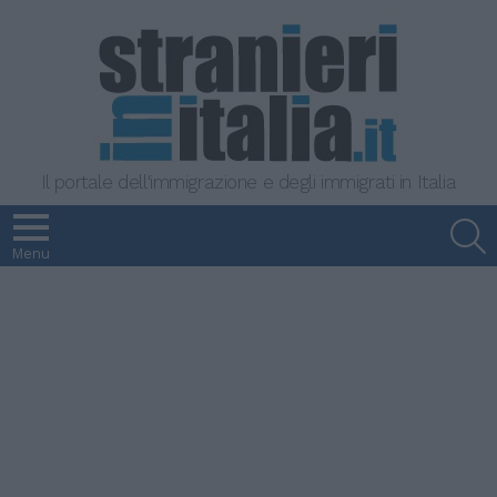
Il portale dell'immigrazione e degli immigrati in Italia
S
Menu