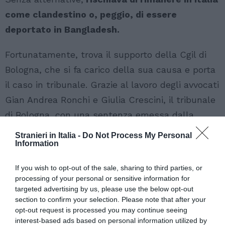
come clandestino o, peggio, di essere
deportato in Bangladesh.
Fortunatamente, trova il supporto della Cgil di
Bologna, che si fa carico della sua causa e porta
il caso in tribunale. Grazie al lavoro degli avvocati
Gian Andrea Ronchi e Giulia Crescini, il tribunale
di Bologna, con una sentenza emessa dalla
giudice Emanuela Romano,
stabilisce il diritto di
Stranieri in Italia -
Do Not Process My Personal
Information
Rashid a richiedere la conversione del
permesso di soggiorno per motivi di lavoro.
If you wish to opt-out of the sale, sharing to third parties, or
Inoltre, condanna il Ministero dell’Interno al
processing of your personal or sensitive information for
targeted advertising by us, please use the below opt-out
pagamento delle spese legali.
section to confirm your selection. Please note that after your
opt-out request is processed you may continue seeing
interest-based ads based on personal information utilized by