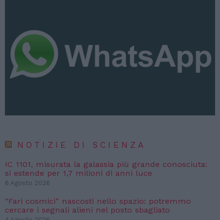
NOTIZIE DI SCIENZA
IC 1101, misurata la galassia più grande conosciuta:
si estende per 1,7 milioni di anni luce
6 Agosto 2026
“Fari cosmici” nascosti nello spazio: potremmo
cercare i segnali alieni nel posto sbagliato
4 Agosto 2026