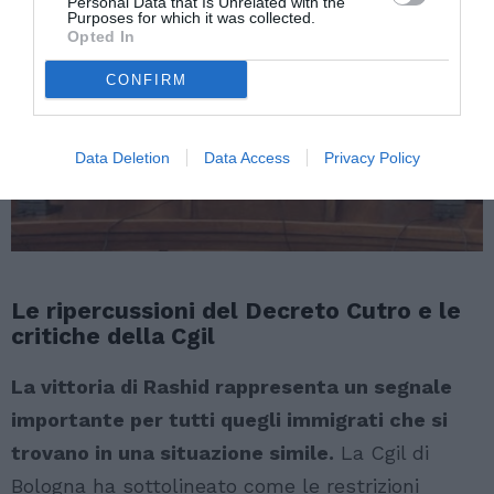
Personal Data that Is Unrelated with the
Purposes for which it was collected.
Opted In
CONFIRM
Data Deletion
Data Access
Privacy Policy
Le ripercussioni del Decreto Cutro e le
critiche della Cgil
La vittoria di Rashid rappresenta un segnale
importante per tutti quegli immigrati che si
trovano in una situazione simile.
La Cgil di
Bologna ha sottolineato come le restrizioni