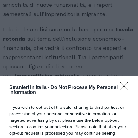
arricchita di nuove funzionalità, e i report
semestrali sull’imprenditoria migrante.
I dati e le analisi saranno la base per una
tavola
rotonda
sul tema dell’inclusione economico-
finanziaria, che vedrà il confronto tra esperti e
rappresentanti istituzionali. Tra i partecipanti
spiccano figure di rilievo come
una
imprenditrice migrante
, rappresentanti
di
Banca d’Italia
,
Associazione Bancaria
Stranieri in Italia -
Do Not Process My Personal
Information
Italiana
,
PerMicro
, e
Banca Etica
. Il dibattito
sarà moderato da
Roberto Miliacca
, capo della
If you wish to opt-out of the sale, sharing to third parties, or
redazione romana di
ItaliaOggi
. Questo incontro
processing of your personal or sensitive information for
targeted advertising by us, please use the below opt-out
rappresenta un’importante occasione per
section to confirm your selection. Please note that after your
mettere in luce i progressi e le opportunità
opt-out request is processed you may continue seeing