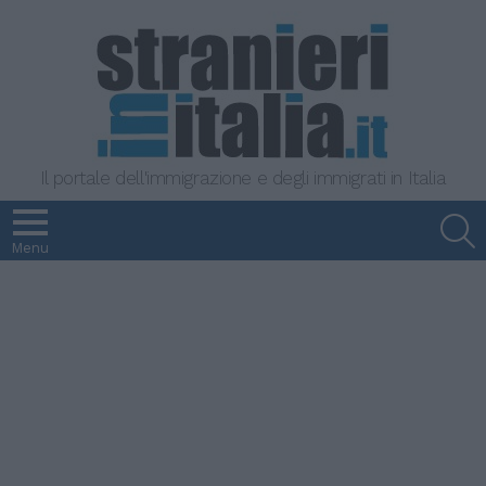
Il portale dell'immigrazione e degli immigrati in Italia
S
Menu