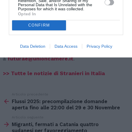
Retention, Sale, and/or Sharing of my
Personal Data that Is Unrelated with the
Purposes for which it was collected.
Opted In
CONFIRM
Per conoscere il programma completo e
Data Deletion
Data Access
Privacy Policy
partecipare all’evento, è possibile scrivere
a
futurae@unioncamere.it
.
>> Tutte le notizie di Stranieri in Italia
Articolo precedente
Vedi
di
Flussi 2025: precompilazione domande
più
aperta fino alle 22:00 del 29 e 30 Novembre
Articolo seguente
Migranti, fermati a Catania quattro
sudanesi per favoreggiamento