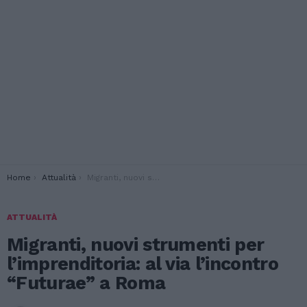
You are here:
Home
Attualità
Migranti, nuovi strumenti per l’imprenditoria: al via l’incontro “Futurae” a Roma
ATTUALITÀ
Migranti, nuovi strumenti per
l’imprenditoria: al via l’incontro
“Futurae” a Roma