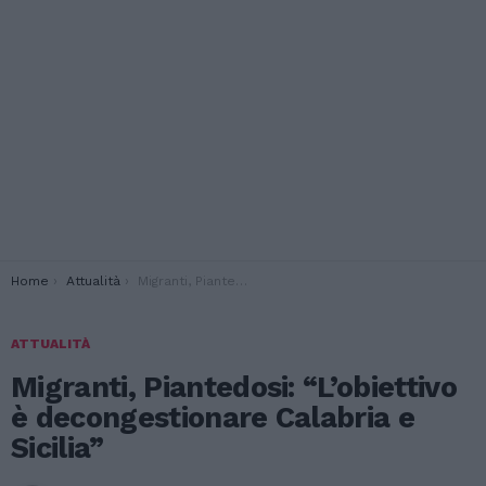
You are here:
Home
Attualità
Migranti, Piantedosi: “L’obiettivo è decongestionare Calabria e Sicilia”
ATTUALITÀ
Migranti, Piantedosi: “L’obiettivo
è decongestionare Calabria e
Sicilia”