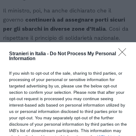
Il ministro, poi, ha anche dichiarato che il
governo
continuerà ad assegnare porti sicuri
per gli sbarchi in diverse zone d’Italia
. Così da
rispettare il principio di solidarietà nazionale.
L’auspicio che esprime è che ci siano sempre
Stranieri in Italia -
Do Not Process My Personal
meno navi che effettuano recuperi e soccorsi in
Information
mare, poiché ciò significherebbe che ci sono
If you wish to opt-out of the sale, sharing to third parties, or
meno migranti che cercano di raggiungere l’Italia
processing of your personal or sensitive information for
via mare. Uno scopo che si pone in linea con
targeted advertising by us, please use the below opt-out
l’ultimo decreto anti Ong,
ma che allo stesso
section to confirm your selection. Please note that after your
opt-out request is processed you may continue seeing
tempo sembra non essere raggiungibile
. E a
interest-based ads based on personal information utilized by
dimostrarlo sono proprio i dati, che infatti
us or personal information disclosed to third parties prior to
your opt-out. You may separately opt-out of the further
confermano che le partenza non sono collegate
disclosure of your personal information by third parties on the
ai soccorsi in mare. Bensì sono determinate dalle
IAB’s list of downstream participants. This information may