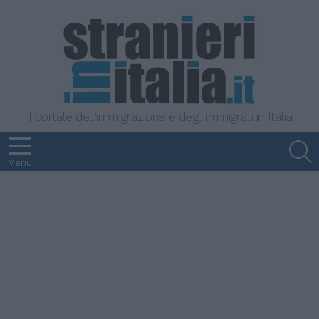
Il portale dell'immigrazione e degli immigrati in Italia
S
Menu