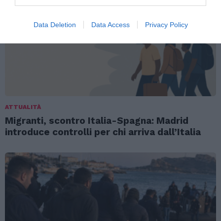
Data Deletion
Data Access
Privacy Policy
ATTUALITÀ
Migranti, scontro Italia-Spagna: Madrid
introduce controlli per chi arriva dall’Italia