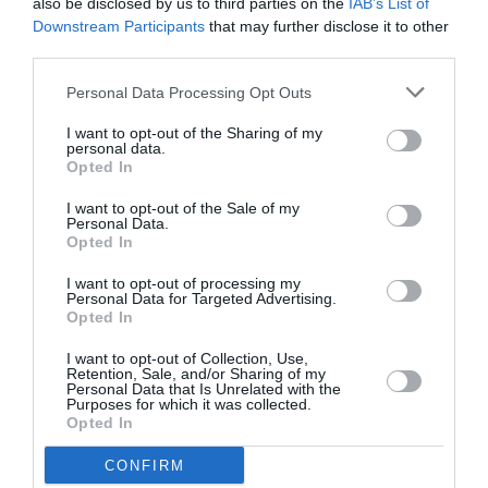
also be disclosed by us to third parties on the
IAB’s List of
condizioni climatiche.
Downstream Participants
that may further disclose it to other
third parties.
>> Tutte le notizie di Stranieri in Italia
Personal Data Processing Opt Outs
I want to opt-out of the Sharing of my
Articolo precedente
Vedi
personal data.
di
Cos’è l’assegno unico e chi ne ha diritto.
Opted In
più
L’esperto risponde
I want to opt-out of the Sale of my
Personal Data.
Articolo seguente
Opted In
Ius Scholae, il Comune di Alessandria con
una delibera chiede di accelerare i tempi di
I want to opt-out of processing my
approvazione
Personal Data for Targeted Advertising.
Opted In
I want to opt-out of Collection, Use,
Retention, Sale, and/or Sharing of my
TI POTREBBERO INTERESSARE
Personal Data that Is Unrelated with the
ANCHE:
Purposes for which it was collected.
Opted In
CONFIRM