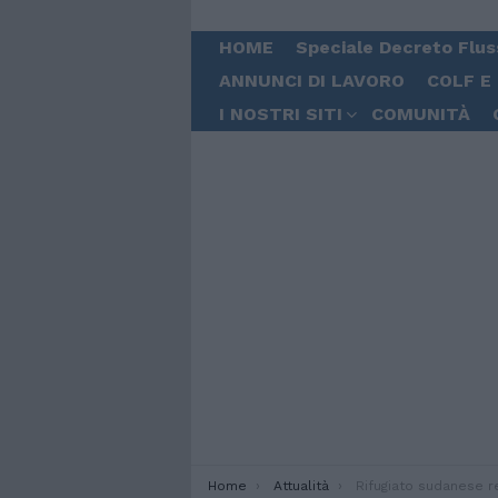
HOME
Speciale Decreto Flus
ANNUNCI DI LAVORO
COLF E
I NOSTRI SITI
COMUNITÀ
You are here:
Home
Attualità
Rifugiato sudanese respinto in Libia vince il ricorso per venire