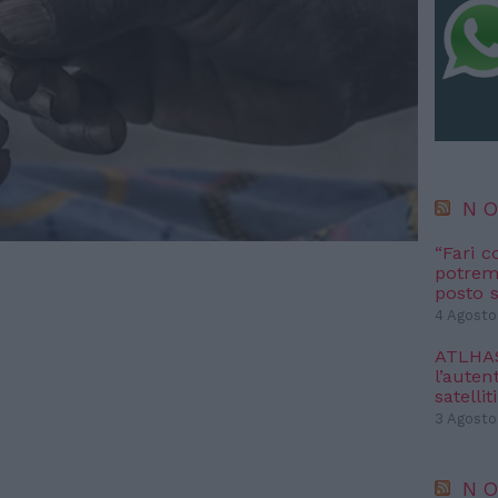
NO
“Fari c
potremm
posto s
4 Agosto
ATLHAS 
l’autent
satelliti
3 Agosto
NO