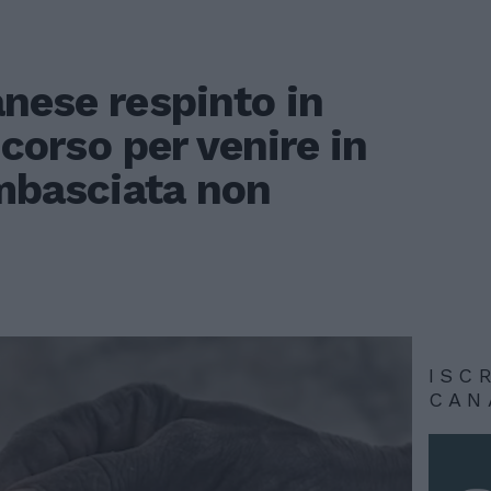
nese respinto in
ricorso per venire in
ambasciata non
ISC
CAN