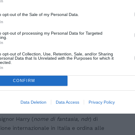
In
o opt-out of the Sale of my Personal Data.
In
to opt-out of processing my Personal Data for Targeted
ing.
In
o opt-out of Collection, Use, Retention, Sale, and/or Sharing
ersonal Data that Is Unrelated with the Purposes for which it
lected.
In
CONFIRM
Harry
Data Deletion
Data Access
Privacy Policy
il giudice accoglie il ricorso e, per
 signor Harry (
nome di fantasia, ndr
) di
ne internazionale in Italia e ordina alle