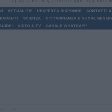
Il portale dell'immigrazione e degli immigrati in Ital
si
ATTUALITA’
L’ESPERTO RISPONDE
CONTATTI &
 BADANTI
SCIENZA
CITTADINANZA E NUOVE GENER
GUIDE
VIDEO & TV
CANALE WHATSAPP
 in Italia, ma “l’ambasciata non risponde”