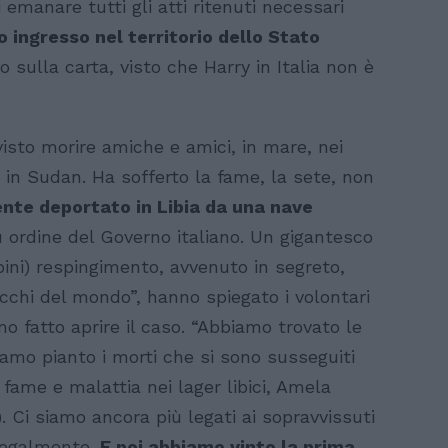
emanare tutti gli atti ritenuti necessari
 ingresso nel territorio dello Stato
 sulla carta, visto che Harry in Italia non è
 visto morire amiche e amici, in mare, nei
a in Sudan. Ha sofferto la fame, la sete, non
ente deportato in Libia da una nave
u ordine del Governo italiano. Un gigantesco
ini) respingimento, avvenuto in segreto,
occhi del mondo”, hanno spiegato i volontari
o fatto aprire il caso. “Abbiamo trovato le
biamo pianto i morti che si sono susseguiti
i fame e malattia nei lager libici, Amela
. Ci siamo ancora più legati ai sopravvissuti
 legalmente.
E poi abbiamo vinto la prima