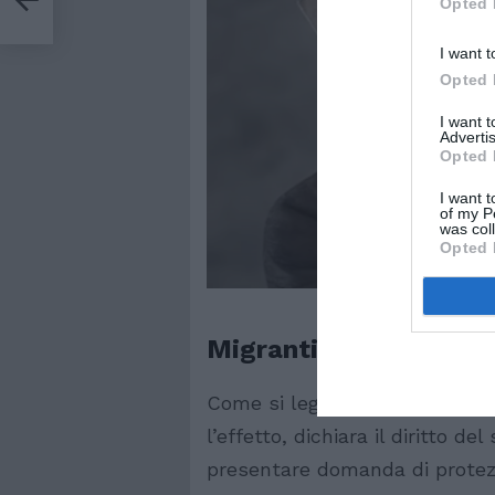
Opted 
I want t
Opted 
I want 
Advertis
Opted 
I want t
of my P
was col
Opted 
Migranti, la storia di 
Come si legge nella sentenza, “
l’effetto, dichiara il diritto del
presentare domanda di protezio