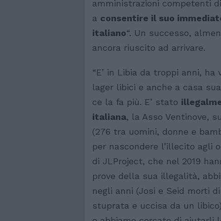
amministrazioni competenti di 
a
consentire il suo immediato
italiano
“. Un successo, almeno
ancora riuscito ad arrivare.
“E’ in Libia da troppi anni, ha
lager libici e anche a casa su
ce la fa più. E’ stato
illegalm
italiana
, la Asso Ventinove, s
(276 tra uomini, donne e bamb
per nascondere l’illecito agli 
di JLProject, che nel 2019 hann
prove della sua illegalità, ab
negli anni (Josi e Seid morti d
stuprata e uccisa da un libico)
e abbiamo cercato di aiutarli