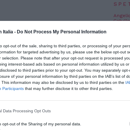
SPE
Angeli
Catullo
4 Agosto
ingiustizia per Harry (
nome di fantasia,
n Italia -
Do Not Process My Personal Information
Dionisi
ttima di un respingimento illegale da parte
Laura M
to opt-out of the sale, sharing to third parties, or processing of your per
luglio 2018. Nonostante abbia vinto la
con i 
formation for targeted advertising by us, please use the below opt-out s
4 Agosto
stituzioni governative italiane, infatti,
il
r selection. Please note that after your opt-out request is processed y
eing interest-based ads based on personal information utilized by us or
ra ostacolato dall’assenza di risposta da
disclosed to third parties prior to your opt-out. You may separately opt-
Photosh
a a Tripoli
. A denunciare l’accaduto è
losure of your personal information by third parties on the IAB’s list of
 si occupa di soccorrere i migranti in
. This information may also be disclosed by us to third parties on the
IA
Participants
that may further disclose it to other third parties.
l Data Processing Opt Outs
o opt-out of the Sharing of my personal data.