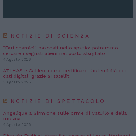
NOTIZIE DI SCIENZA
“Fari cosmici” nascosti nello spazio: potremmo
cercare i segnali alieni nel posto sbagliato
4 Agosto 2026
ATLHAS e Galileo: come certificare l’autenticità dei
dati digitali grazie ai satelliti
3 Agosto 2026
NOTIZIE DI SPETTACOLO
Angelique a Sirmione sulle orme di Catullo e della
musica
4 Agosto 2026
Dionisio Festival, dopo il successo di Laura Marinoni