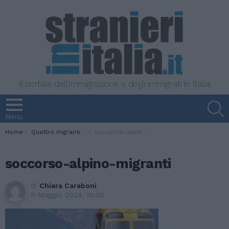
Il portale dell'immigrazione e degli immigrati in Italia
S
Menu
You are here:
Home
Quattro migranti bloccati a 2.400 metri sul Col Gimont sono stati salvati dal Soccorso Alpino
soccorso-alpino-migranti
soccorso-alpino-migranti
di
Chiara Caraboni
8 Maggio 2024, 19:05