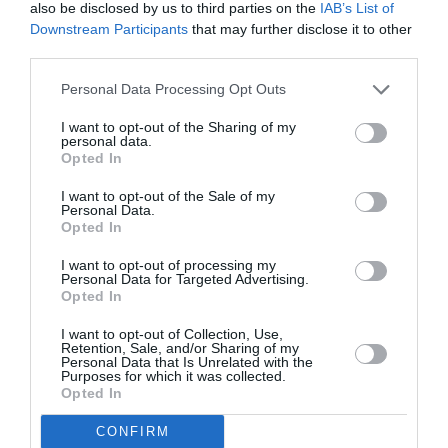
also be disclosed by us to third parties on the
IAB’s List of
Downstream Participants
that may further disclose it to other
ATTUALITÀ
third parties.
Migranti, scontro tra Spagna e Italia dopo la
crisi di Ceuta: Albares accusa Roma di scarsa
Personal Data Processing Opt Outs
solidarietà
I want to opt-out of the Sharing of my
personal data.
Opted In
I want to opt-out of the Sale of my
Personal Data.
Opted In
I want to opt-out of processing my
Personal Data for Targeted Advertising.
Opted In
I want to opt-out of Collection, Use,
Retention, Sale, and/or Sharing of my
Personal Data that Is Unrelated with the
Purposes for which it was collected.
Opted In
ATTUALITÀ
CONFIRM
Meloni rilancia il «modello Albania»: l’Italia