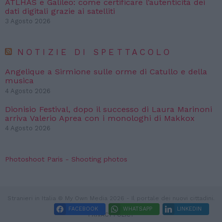
ATLHAS e Galileo: come certificare l’autenticità dei
dati digitali grazie ai satelliti
3 Agosto 2026
NOTIZIE DI SPETTACOLO
Angelique a Sirmione sulle orme di Catullo e della
musica
4 Agosto 2026
Dionisio Festival, dopo il successo di Laura Marinoni
arriva Valerio Aprea con i monologhi di Makkox
4 Agosto 2026
Photoshoot Paris - Shooting photos
Stranieri in Italia © My Own Media 2026 - Il portale dei nuovi cittadini.
FACEBOOK
WHATSAPP
LINKEDIN
PRIVACY POLICY