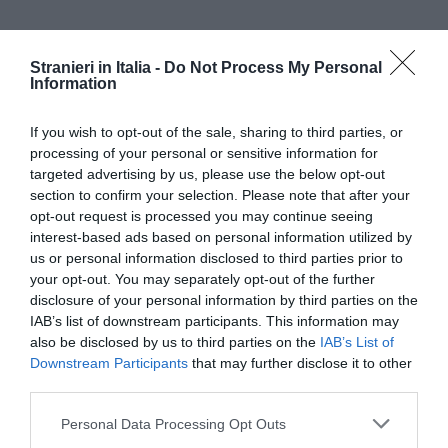
Stranieri in Italia -
Do Not Process My Personal
Information
If you wish to opt-out of the sale, sharing to third parties, or
processing of your personal or sensitive information for
targeted advertising by us, please use the below opt-out
section to confirm your selection. Please note that after your
opt-out request is processed you may continue seeing
interest-based ads based on personal information utilized by
us or personal information disclosed to third parties prior to
"Siamo anche noi interessati a risolvere questo
your opt-out. You may separately opt-out of the further
disclosure of your personal information by third parties on the
problema soprattutto per la Moschea che è
IAB’s list of downstream participants. This information may
anche vetrina di Milano in vista dell’Expo – ha
also be disclosed by us to third parties on the
IAB’s List of
Downstream Participants
that may further disclose it to other
aggiunto – per il momento manteniamo gli uffici
third parties.
del centro culturale in viale Jenner , ma la
Personal Data Processing Opt Outs
preghiera si farà al Vigorelli".