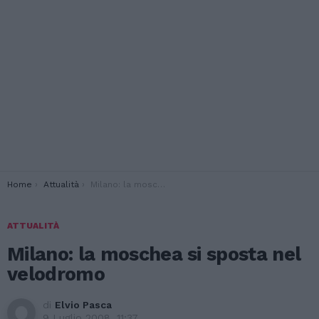
You are here:
Home
Attualità
Milano: la moschea si sposta nel velodromo
ATTUALITÀ
Milano: la moschea si sposta nel
velodromo
di
Elvio Pasca
9 Luglio 2008, 11:37