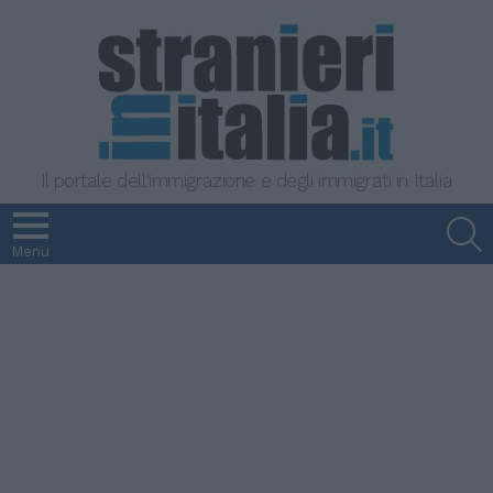
Il portale dell'immigrazione e degli immigrati in Italia
S
Menu