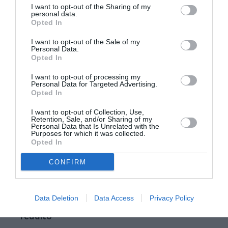
I want to opt-out of the Sharing of my
Soddisfatto il ministro dell’Interno, Roberto
personal data.
Opted In
Maroni. "E’ importante – ha osservato – che si
I want to opt-out of the Sale of my
sia seguita la strada del confronto e del dialogo
Personal Data.
Opted In
che porterà, come avevo auspicato, alla
soluzione definitiva della questione del Centro
I want to opt-out of processing my
Personal Data for Targeted Advertising.
culturale islamico di Viale Jenner entro la fine di
Opted In
agosto".
I want to opt-out of Collection, Use,
Retention, Sale, and/or Sharing of my
Personal Data that Is Unrelated with the
Purposes for which it was collected.
Opted In
EP
CONFIRM
Articolo precedente
Vedi
Data Deletion
Data Access
Privacy Policy
di
Il Governo: casa anche a immigrati a basso
più
reddito