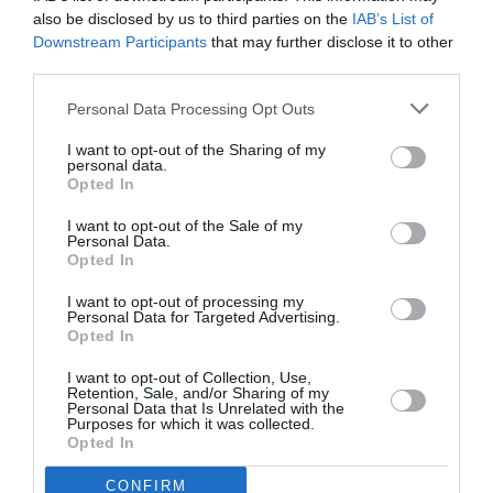
also be disclosed by us to third parties on the
IAB’s List of
Downstream Participants
that may further disclose it to other
third parties.
ATTUALITÀ
Personal Data Processing Opt Outs
Migranti. Ceuta, nuovo allarme per il 15
agosto: sui social circolano appelli a un
I want to opt-out of the Sharing of my
personal data.
ingresso di massa
Opted In
I want to opt-out of the Sale of my
Personal Data.
Opted In
I want to opt-out of processing my
Personal Data for Targeted Advertising.
Opted In
I want to opt-out of Collection, Use,
Retention, Sale, and/or Sharing of my
Personal Data that Is Unrelated with the
Purposes for which it was collected.
Opted In
CONFIRM