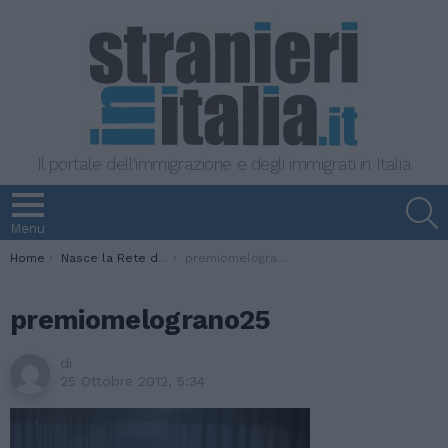
Il portale dell'immigrazione e degli immigrati in Italia
S
Menu
You are here:
Home
Nasce la Rete delle Donne nel Mondo per promuovere la convivenza
premiomelograno25
premiomelograno25
di
25 Ottobre 2012, 5:34