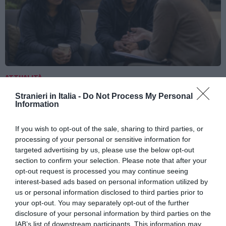
ATTUALITÀ
Tratta e grave sfruttamento, 36 milioni per
Stranieri in Italia -
Do Not Process My Personal
rafforzare assistenza e integrazione delle
Information
vittime
If you wish to opt-out of the sale, sharing to third parties, or
processing of your personal or sensitive information for
targeted advertising by us, please use the below opt-out
section to confirm your selection. Please note that after your
opt-out request is processed you may continue seeing
interest-based ads based on personal information utilized by
us or personal information disclosed to third parties prior to
your opt-out. You may separately opt-out of the further
disclosure of your personal information by third parties on the
IAB’s list of downstream participants. This information may