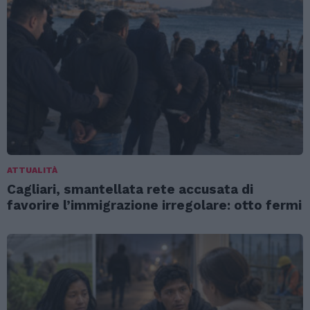
ATTUALITÀ
Cagliari, smantellata rete accusata di
favorire l’immigrazione irregolare: otto fermi