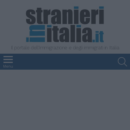
Il portale dell'immigrazione e degli immigrati in Italia
S
Menu