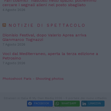
“Fari cosmici” nascosti nello spazio: potremmo
cercare i segnali alieni nel posto sbagliato
4 Agosto 2026
NOTIZIE DI SPETTACOLO
Dionisio Festival, dopo Valerio Aprea arriva
Gianmarco Tognazzi
7 Agosto 2026
Voci dal Mediterraneo, aperta la terza edizione a
Petrosino
7 Agosto 2026
Photoshoot Paris - Shooting photos
Stranieri in Italia © My Own Media 2026 - Il portale dei nuovi cittadini.
FACEBOOK
WHATSAPP
LINKEDIN
PRIVACY POLICY