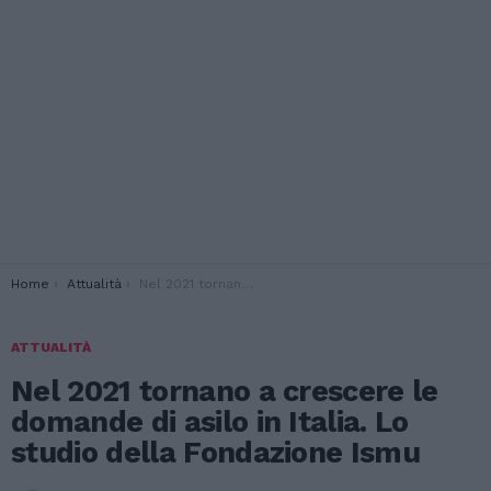
You are here:
Home
Attualità
Nel 2021 tornano a crescere le domande di asilo in Italia. Lo studio della Fondazione Ismu
ATTUALITÀ
Nel 2021 tornano a crescere le
domande di asilo in Italia. Lo
studio della Fondazione Ismu