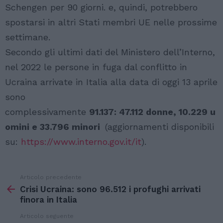
Schengen per 90 giorni. e, quindi, potrebbero
spostarsi in altri Stati membri UE nelle prossime
settimane.
Secondo gli ultimi dati del Ministero dell’Interno,
nel 2022 le persone in fuga dal conflitto in
Ucraina arrivate in Italia alla data di oggi 13 aprile
sono
complessivamente
91.137:
47.112
donne,
10.229
u
omini e
33.796
minori
(aggiornamenti disponibili
su:
https://www.interno.gov.it/it
).
Articolo precedente
Vedi
di
Crisi Ucraina: sono 96.512 i profughi arrivati
più
finora in Italia
Articolo seguente