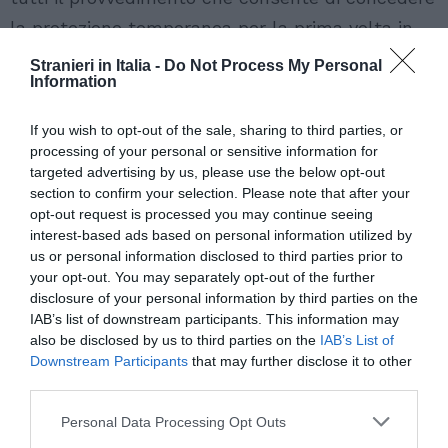
la protezione temporanea per la prima volta in
Europa: il 4 marzo il Consiglio europeo ha
Stranieri in Italia -
Do Not Process My Personal
Information
adottato all’unanimità una decisione di
esecuzione che permette una protezione
If you wish to opt-out of the sale, sharing to third parties, or
temporanea a seguito dell’afflusso massiccio di
processing of your personal or sensitive information for
targeted advertising by us, please use the below opt-out
persone in fuga dall’Ucraina a causa della
section to confirm your selection. Please note that after your
guerra.
La protezione temporaneaè un
opt-out request is processed you may continue seeing
meccanismo di emergenza
applicabile in casi di
interest-based ads based on personal information utilized by
us or personal information disclosed to third parties prior to
afflussi massicci di persone e teso a
fornire
your opt-out. You may separately opt-out of the further
protezione immediata, senza che sia
disclosure of your personal information by third parties on the
IAB’s list of downstream participants. This information may
necessario esaminare la sussistenza dei
also be disclosed by us to third parties on the
IAB’s List of
presupposti per lo status di rifugiato o
Downstream Participants
that may further disclose it to other
third parties.
protezione sussidiaria
(previo accertamento
della sussistenza dei presupposti e l’assenza di
Personal Data Processing Opt Outs
condizioni ostative indicati nel DPCM 29 marzo