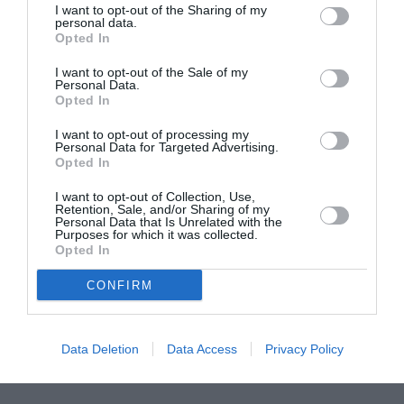
I want to opt-out of the Sharing of my
personal data.
2022). In Italia sono aperte le richieste di
Opted In
permesso di soggiorno per protezione
I want to opt-out of the Sale of my
temporanea per gli sfollati provenienti
Personal Data.
Opted In
dall’Ucraina (per informazioni dettagliate
consultare il
I want to opt-out of processing my
Personal Data for Targeted Advertising.
sito
https://integrazionemigranti.gov.it/it-
Opted In
it/Ricerca-news/Dettaglio-
I want to opt-out of Collection, Use,
Retention, Sale, and/or Sharing of my
news/id/2373/Protezione-temporanea-
Personal Data that Is Unrelated with the
Purposes for which it was collected.
emergenza-Ucraina-domande-in-Questura
)
Opted In
CONFIRM
Data Deletion
Data Access
Privacy Policy