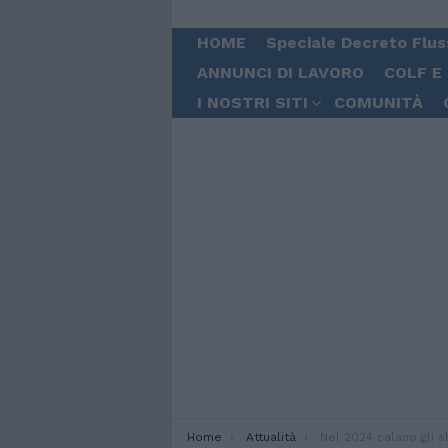
HOME
Speciale Decreto Flus
ANNUNCI DI LAVORO
COLF E
I NOSTRI SITI
COMUNITÀ
You are here:
Home
Attualità
Nel 2024 calano gli sbarchi (-46,9%), ma la Libia supera la T