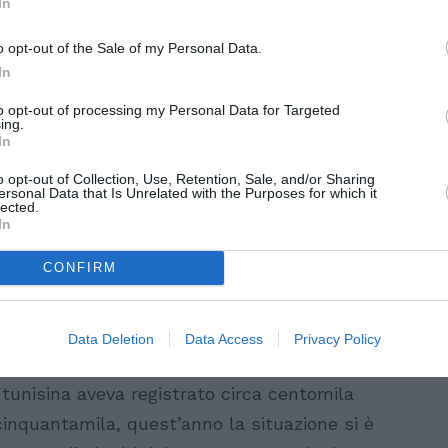
In
o opt-out of the Sale of my Personal Data.
In
to opt-out of processing my Personal Data for Targeted
ing.
In
o opt-out of Collection, Use, Retention, Sale, and/or Sharing
ersonal Data that Is Unrelated with the Purposes for which it
lected.
In
no gli arrivi dalla Tunisia
CONFIRM
 Paesi di partenza delle imbarcazioni rivela
etto all’anno precedente, con la Libia
Data Deletion
Data Access
Privacy Policy
ome principale punto di partenza dei
 tunisina aveva registrato circa centomila
cinquantamila, quest’anno la situazione si è