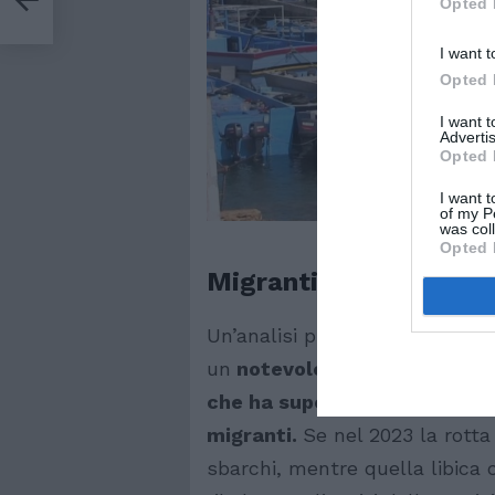
Opted 
I want t
Opted 
I want 
Advertis
Opted 
I want t
of my P
was col
Opted 
Migranti, nel 2024 cala
Un’analisi più approfondita dei
un
notevole cambiamento risp
che ha superato la Tunisia c
migranti.
Se nel 2023 la rotta
sbarchi, mentre quella libica 