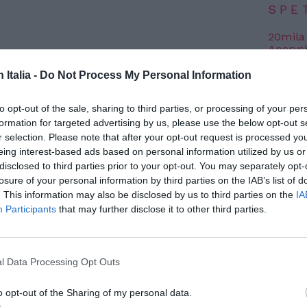
SPE
20mila
Aperys
6 Agosto
do gli ultimi dati del Ministero
n Italia -
Do Not Process My Personal Information
Grande
.028 migranti sono sbarcati
Festiva
to opt-out of the sale, sharing to third parties, or processing of your per
liane dall’inizio dell’anno fino al 15
6 Agosto
formation for targeted advertising by us, please use the below opt-out s
resenta un significativo
calo del 46,9%
r selection. Please note that after your opt-out request is processed y
eing interest-based ads based on personal information utilized by us or
dell’anno precedente, quando erano giunte in
Photosh
disclosed to third parties prior to your opt-out. You may separately opt-
losure of your personal information by third parties on the IAB’s list of
. This information may also be disclosed by us to third parties on the
IA
Participants
that may further disclose it to other third parties.
l Data Processing Opt Outs
o opt-out of the Sharing of my personal data.