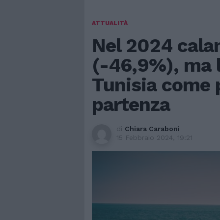
ATTUALITÀ
Nel 2024 calan
(-46,9%), ma l
Tunisia come p
partenza
di
Chiara Caraboni
15 Febbraio 2024, 19:21