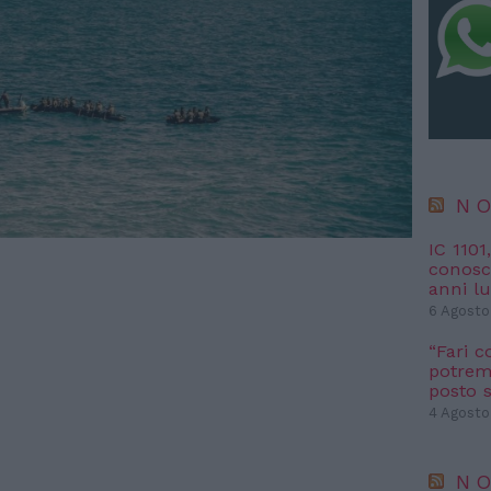
NO
IC 1101
conosci
anni l
6 Agosto
“Fari c
potremm
posto s
4 Agosto
NO