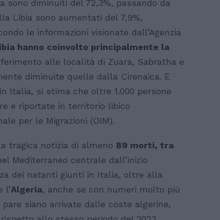
isia sono diminuiti del 72,3%, passando da
alla Libia sono aumentati del 7,9%,
ondo le informazioni visionate dall’Agenzia
Libia hanno coinvolto principalmente la
riferimento alle località di Zuara, Sabratha e
nte diminuite quelle dalla Cirenaica. E
 in Italia, si stima che oltre 1.000 persone
 e riportate in territorio libico
ale per le Migrazioni (OIM).
la tragica notizia di almeno
89 morti, tra
nel Mediterraneo centrale dall’inizio
a dei natanti giunti in Italia, oltre alla
 l’
Algeria
, anche se con numeri molto più
, pare siano arrivate dalle coste algerine,
rispetto allo stesso periodo del 2023,