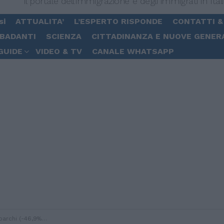
Il portale dell'immigrazione e degli immigrati in Ital
si
ATTUALITA’
L’ESPERTO RISPONDE
CONTATTI &
 BADANTI
SCIENZA
CITTADINANZA E NUOVE GENER
GUIDE
VIDEO & TV
CANALE WHATSAPP
unisia come principale punto di partenza