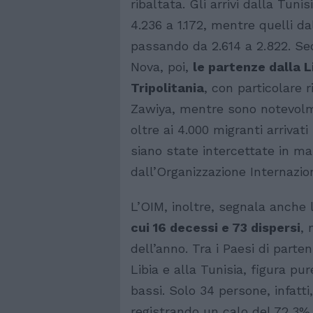
ribaltata. Gli arrivi dalla Tun
4.236 a 1.172, mentre quelli d
passando da 2.614 a 2.822. Sec
Nova, poi,
le partenze dalla 
Tripolitania
, con particolare 
Zawiya, mentre sono notevolme
oltre ai 4.000 migranti arrivati
siano state intercettate in mare
dall’Organizzazione Internazion
L’OIM, inoltre, segnala anche 
cui 16 decessi e 73 dispersi
, 
dell’anno. Tra i Paesi di partenz
Libia e alla Tunisia, figura pure
bassi. Solo 34 persone, infatti
registrando un calo del 72,3% 