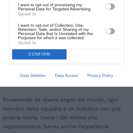
I want to opt-out of processing my
Personal Data for Targeted Advertising.
Opted In
I want to opt-out of Collection, Use,
Retention, Sale, and/or Sharing of my
Personal Data that Is Unrelated with the
Purposes for which it was collected.
Opted In
CONFIRM
Data Deletion
Data Access
Privacy Policy
Provenendo da diversi angoli del mondo, ogni
membro della squadra è un individuo con una
propria storia. Come i 100 milioni che
rappresentano, hanno anche l’esperienza