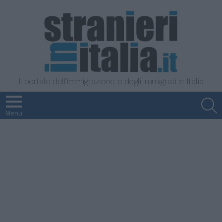
Il portale dell'immigrazione e degli immigrati in Italia
S
Menu