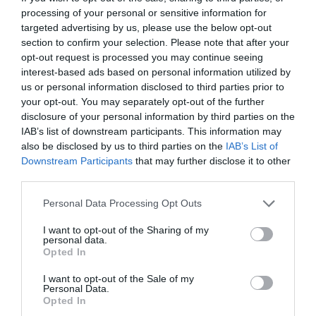
e mentalmente e di tornare a far parte di una
processing of your personal or sensitive information for
targeted advertising by us, please use the below opt-out
comunità”.
section to confirm your selection. Please note that after your
opt-out request is processed you may continue seeing
Un emblema per i 100 milioni
interest-based ads based on personal information utilized by
us or personal information disclosed to third parties prior to
Per la prima volta, la Squadra Olimpica dei
your opt-out. You may separately opt-out of the further
disclosure of your personal information by third parties on the
Rifugiati gareggerà con il proprio emblema di
IAB’s list of downstream participants. This information may
squadra, un simbolo unificante che unisce atleti
also be disclosed by us to third parties on the
IAB’s List of
Downstream Participants
that may further disclose it to other
diversi e conferisce alla squadra una propria
third parties.
identità unica.
Personal Data Processing Opt Outs
I want to opt-out of the Sharing of my
personal data.
Opted In
I want to opt-out of the Sale of my
Personal Data.
Opted In