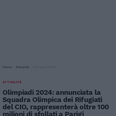
You are here:
Home
Attualità
Olimpiadi 2024: annunciata la Squadra Olimpica dei Rifugiati del CIO, rappresenterà oltre 100 milioni di sfollati a Parigi
ATTUALITÀ
Olimpiadi 2024: annunciata la
Squadra Olimpica dei Rifugiati
del CIO, rappresenterà oltre 100
milioni di sfollati a Parigi