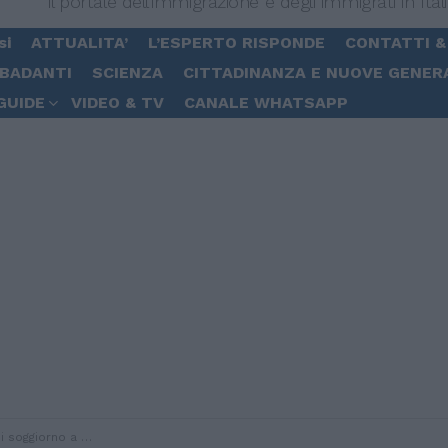
Il portale dell'immigrazione e degli immigrati in Ital
si
ATTUALITA’
L’ESPERTO RISPONDE
CONTATTI &
 BADANTI
SCIENZA
CITTADINANZA E NUOVE GENER
GUIDE
VIDEO & TV
CANALE WHATSAPP
ano. Arrestato poliziotto