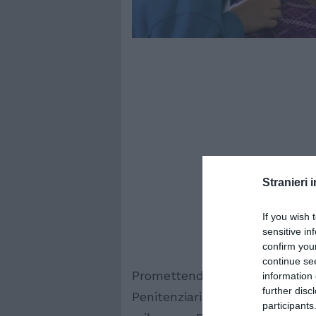
Stranieri i
If you wish 
sensitive in
confirm you
continue se
Promettendo la regolarizzazion
information 
further disc
Penitenziaria si faceva pagare 
participants