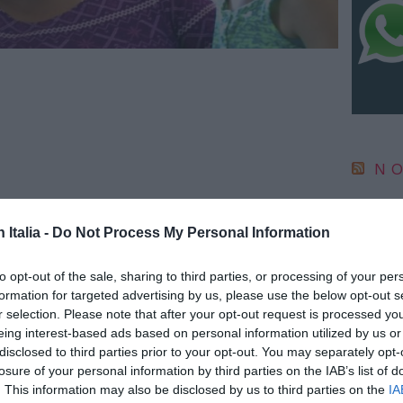
NO
IC 1101
conosci
n Italia -
Do Not Process My Personal Information
anni l
6 Agosto
to opt-out of the sale, sharing to third parties, or processing of your per
“Fari c
formation for targeted advertising by us, please use the below opt-out s
potremm
r selection. Please note that after your opt-out request is processed y
posto s
eing interest-based ads based on personal information utilized by us or
4 Agosto
e, un agente della Polizia
disclosed to third parties prior to your opt-out. You may separately opt-
losure of your personal information by third parties on the IAB’s list of
dagli immigrati fino a 5
. This information may also be disclosed by us to third parties on the
IA
NO