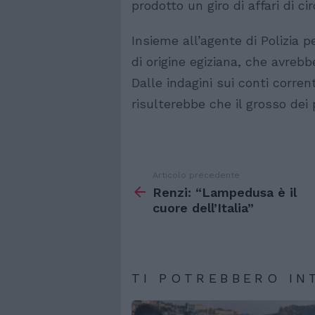
prodotto un giro di affari di c
Insieme all’agente di Polizia p
di origine egiziana, che avrebb
Dalle indagini sui conti corre
risulterebbe che il grosso dei 
Articolo precedente
Vedi
di
Renzi: “Lampedusa è il
più
cuore dell’Italia”
TI POTREBBERO IN