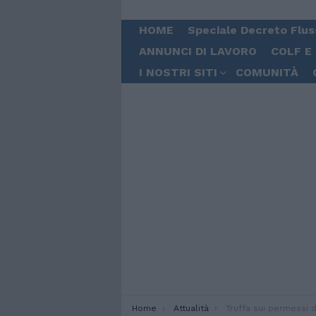
HOME
Speciale Decreto Flus
ANNUNCI DI LAVORO
COLF E
I NOSTRI SITI
COMUNITÀ
You are here:
Home
Attualità
Truffa sui permessi di soggiorno a Mil