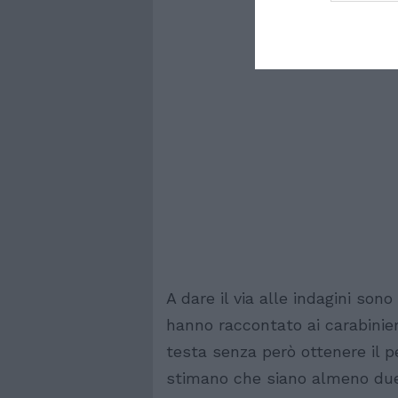
A dare il via alle indagini son
hanno raccontato ai carabinier
testa senza però ottenere il p
stimano che siano almeno duec