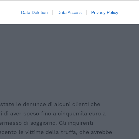
Data Deletion
Data Access
Privacy Policy
o state le denunce di alcuni clienti che
i di aver speso fino a cinquemila euro a
ermesso di soggiorno. Gli inquirenti
ento le vittime della truffa, che avrebbe