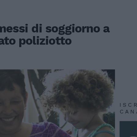
messi di soggiorno a
ato poliziotto
ISC
CAN