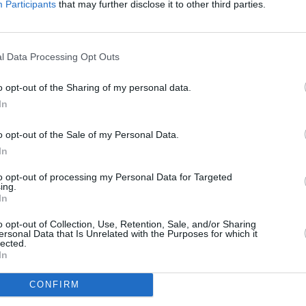
i procacciavano i clienti.
Participants
that may further disclose it to other third parties.
SPE
to vittime”
20mila
Aperys
mattina a Milano dopo un’operazione dei
l Data Processing Opt Outs
6 Agosto
e un agente di polizia penitenziaria.Secondo
Grande
o opt-out of the Sharing of my personal data.
omplici, anche loro arrestati, prometteva il
Festiva
In
6 Agosto
ati irregolari, fabbricando
o opt-out of the Sale of my Personal Data.
deva a peso d’oro, anche se poi la
In
Photosh
to opt-out of processing my Personal Data for Targeted
ing.
anno perquisito la casa del
In
alità non sono state diffuse per ordine
o opt-out of Collection, Use, Retention, Sale, and/or Sharing
rovato materiale che veniva utilizzato per
ersonal Data that Is Unrelated with the Purposes for which it
lected.
rattutto domande di richiesta del permesso
In
 realtà non sarebbero mai state
CONFIRM