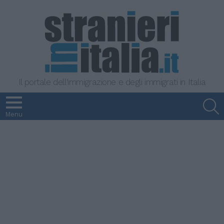
Il portale dell'immigrazione e degli immigrati in Italia
S
Menu