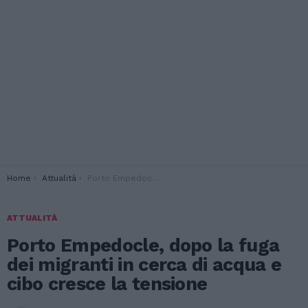
You are here:
Home
Attualità
Porto Empedocle, dopo la fuga dei migranti in cerca di acqua e cibo cresce la tensione
ATTUALITÀ
Porto Empedocle, dopo la fuga
dei migranti in cerca di acqua e
cibo cresce la tensione