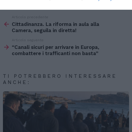
Articolo precedente
Vedi
di
Cittadinanza. La riforma in aula alla
più
Camera, seguila in diretta!
Articolo seguente
“Canali sicuri per arrivare in Europa,
combattere i trafficanti non basta”
TI POTREBBERO INTERESSARE
ANCHE: