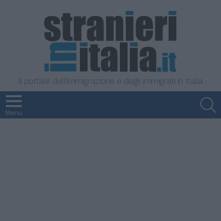
Il portale dell'immigrazione e degli immigrati in Italia
S
Menu