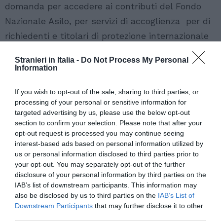
domanda per accedere ai contributi del Fondo
Nazionale Asilo, per servizi di accoglienza per di
richiedenti e titolari di protezione internazionale
e umanitaria nel biennio 2016-2017. Si farà tutto
Stranieri in Italia -
Do Not Process My Personal
attraverso il
sito https://fnasilo.dlci.interno.it
,
Information
dopo essersi registrati utilizzando un indirizzo di
If you wish to opt-out of the sale, sharing to third parties, or
posta elettronica certificata.
processing of your personal or sensitive information for
targeted advertising by us, please use the below opt-out
Sul
bando
pubblicato dal Ministero sono indicati
i
section to confirm your selection. Please note that after your
requisiti dei proponenti e delle strutture di
opt-out request is processed you may continue seeing
interest-based ads based on personal information utilized by
accoglienza
. I servizi che andranno garantiti
us or personal information disclosed to third parties prior to
sono:
accoglienza
materiale;
mediazione
your opt-out. You may separately opt-out of the further
disclosure of your personal information by third parties on the
linguistica-culturale;
orientamento
e accesso ai
IAB’s list of downstream participants. This information may
servizi del territorio;
formazione
e
also be disclosed by us to third parties on the
IAB’s List of
Downstream Participants
that may further disclose it to other
riqualificazione professionale; orientamento e
third parties.