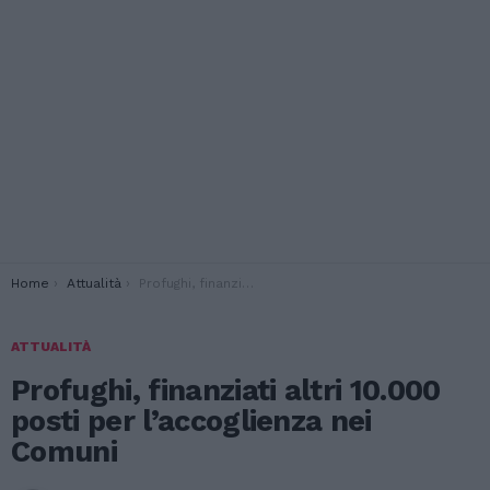
You are here:
Home
Attualità
Profughi, finanziati altri 10.000 posti per l’accoglienza nei Comuni
ATTUALITÀ
Profughi, finanziati altri 10.000
posti per l’accoglienza nei
Comuni