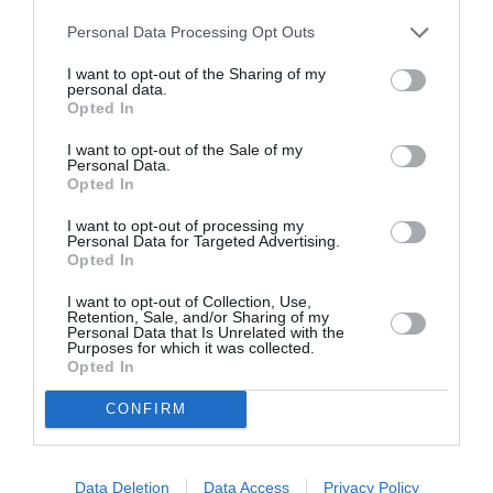
accompagnamento all’
inserimento lavorativo
;
Personal Data Processing Opt Outs
orientamento e accompagnamento
all’
inserimento abitativo
; orientamento e
I want to opt-out of the Sharing of my
personal data.
accompagnamento all’
inserimento sociale
;
Opted In
orientamento e accompagnamento
legale
; tutela
I want to opt-out of the Sale of my
Personal Data.
psico-socio-sanitaria
.
Opted In
Sul
sito del Ministero dell’Interno
c’è tutto il
I want to opt-out of processing my
Personal Data for Targeted Advertising.
materiale utile
: il bando, il modello di domanda
Opted In
con gli allegati, le linee guida per la compilazione
I want to opt-out of Collection, Use,
Retention, Sale, and/or Sharing of my
della proposta progettuale e gli indirizzi di posta
Personal Data that Is Unrelated with the
Purposes for which it was collected.
ai quali rivolgersi per assistenza tecnica nella
Opted In
procedura informatica o per avere altri
CONFIRM
chiarimenti.
Data Deletion
Data Access
Privacy Policy