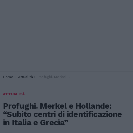
You are here:
Home
Attualità
Profughi. Merkel e Hollande: “Subito centri di identificazione in Italia e Grecia”
ATTUALITÀ
Profughi. Merkel e Hollande:
“Subito centri di identificazione
in Italia e Grecia”