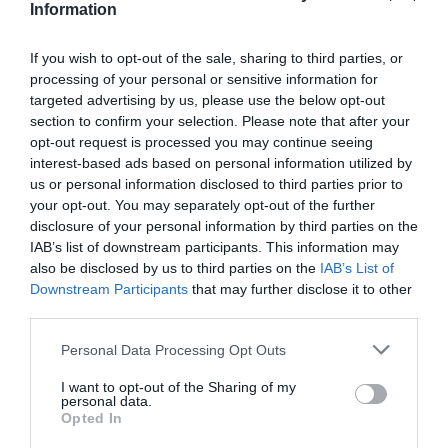
Information
francese Francois Hollande, Angela Merkel ha
chiesto ieri ai governi di Roma e Atene di
If you wish to opt-out of the sale, sharing to third parties, or
processing of your personal or sensitive information for
accelerare la costruzione di centri di
targeted advertising by us, please use the below opt-out
identificazione
nei luoghi di sbarco, dove
section to confirm your selection. Please note that after your
opt-out request is processed you may continue seeing
dividere i richiedenti asilo dai migranti irregolari.
interest-based ads based on personal information utilized by
us or personal information disclosed to third parties prior to
“Non possiamo tollerare ritardi” ha detto Merkel,
your opt-out. You may separately opt-out of the further
chiedendo insieme a Hollande una
risposta
disclosure of your personal information by third parties on the
IAB’s list of downstream participants. This information may
unita dell’Europa
all’afflusso senza precedenti
also be disclosed by us to third parties on the
IAB’s List of
che ora vede aprirsi un nuovo preoccupante
Downstream Participants
that may further disclose it to other
third parties.
fronte nei Balcani. I due leader premono anche
perché l’Ue stili una
lista di “Paesi sicuri”
, che
Personal Data Processing Opt Outs
permetterebbe di respingere più facilmente i
I want to opt-out of the Sharing of my
personal data.
richiedenti asilo di determinate nazionalità.
Opted In