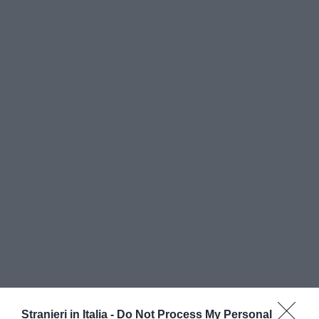
Ai fornelli, però, dovrebbero mettersi
Italia e
Stranieri in Italia -
Do Not Process My Personal
Greci
a. Al termine dell’incontro con il presidente