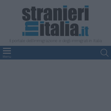
Il portale dell'immigrazione e degli immigrati in Italia
S
Menu