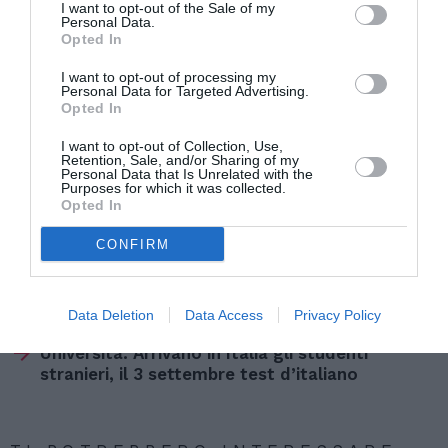
In Germania quest’anno potrebbero arrivare
800
I want to opt-out of the Sale of my
Personal Data.
mila persone.
Merkel ha però condannato
Opted In
duramente l’
assalto dei neonazisti
a un campo
I want to opt-out of processing my
Personal Data for Targeted Advertising.
profughi a Heidenau: “È disgustoso vedere come
Opted In
gli estremisti stiano dando voce al loro odio”.
I want to opt-out of Collection, Use,
Retention, Sale, and/or Sharing of my
Personal Data that Is Unrelated with the
Purposes for which it was collected.
Opted In
CONFIRM
Articolo precedente
Vedi
di
Oltre 300 euro per l’idoneità alloggiativa,
più
un altro Comune tartassa gli immigrati
Data Deletion
Data Access
Privacy Policy
Articolo seguente
Università. Arrivano in Italia gli studenti
stranieri, il 3 settembre test d’italiano