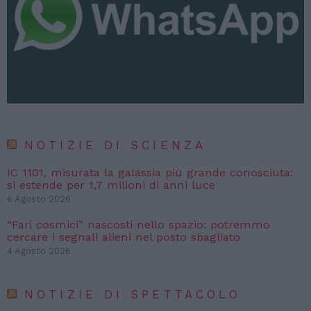
NOTIZIE DI SCIENZA
IC 1101, misurata la galassia più grande conosciuta:
si estende per 1,7 milioni di anni luce
6 Agosto 2026
“Fari cosmici” nascosti nello spazio: potremmo
cercare i segnali alieni nel posto sbagliato
4 Agosto 2026
NOTIZIE DI SPETTACOLO