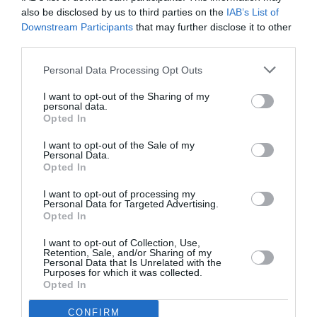
also be disclosed by us to third parties on the
IAB’s List of
Downstream Participants
that may further disclose it to other
third parties.
ATTUALITÀ
Personal Data Processing Opt Outs
Migranti. Ceuta, nuovo allarme per il 15
agosto: sui social circolano appelli a un
I want to opt-out of the Sharing of my
personal data.
ingresso di massa
Opted In
I want to opt-out of the Sale of my
Personal Data.
Opted In
I want to opt-out of processing my
Personal Data for Targeted Advertising.
Opted In
I want to opt-out of Collection, Use,
Retention, Sale, and/or Sharing of my
Personal Data that Is Unrelated with the
Purposes for which it was collected.
Opted In
CONFIRM