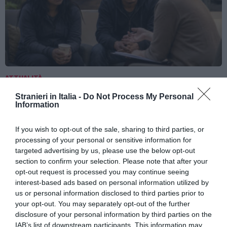
ATTUALITÀ
Tratta e grave sfruttamento, 36 milioni per
Stranieri in Italia -
Do Not Process My Personal
rafforzare assistenza e integrazione delle
Information
vittime
If you wish to opt-out of the sale, sharing to third parties, or
processing of your personal or sensitive information for
targeted advertising by us, please use the below opt-out
section to confirm your selection. Please note that after your
opt-out request is processed you may continue seeing
interest-based ads based on personal information utilized by
us or personal information disclosed to third parties prior to
your opt-out. You may separately opt-out of the further
disclosure of your personal information by third parties on the
IAB’s list of downstream participants. This information may