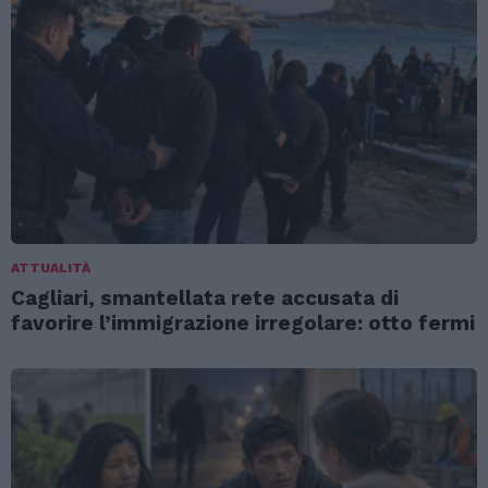
ATTUALITÀ
Cagliari, smantellata rete accusata di
favorire l’immigrazione irregolare: otto fermi