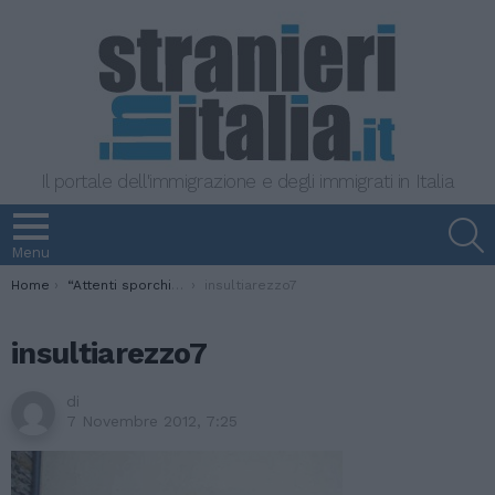
Il portale dell'immigrazione e degli immigrati in Italia
S
Menu
You are here:
Home
“Attenti sporchi stranieri…”. Minacce razziste sul palazzo comunale di Arezzo
insultiarezzo7
insultiarezzo7
di
7 Novembre 2012, 7:25