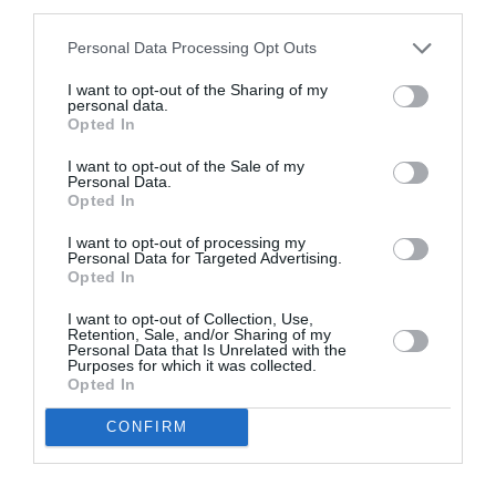
third parties.
Personal Data Processing Opt Outs
Articolo precedente
Vedi
di
Ministero Interno: online la scheda con
I want to opt-out of the Sharing of my
più
informazioni utili per favorire la regolare
personal data.
permanenza dei profughi ucraini in Italia
Opted In
Articolo seguente
I want to opt-out of the Sale of my
Personal Data.
Bollettino covid oggi, 10 marzo: scendo
Opted In
sotto quota 1 milione gli attuali positivi
I want to opt-out of processing my
Personal Data for Targeted Advertising.
Opted In
TI POTREBBERO INTERESSARE
ANCHE:
I want to opt-out of Collection, Use,
Retention, Sale, and/or Sharing of my
Personal Data that Is Unrelated with the
Purposes for which it was collected.
Opted In
CONFIRM