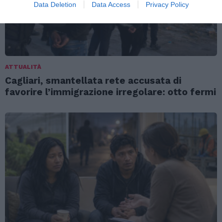
Data Deletion
Data Access
Privacy Policy
ATTUALITÀ
Cagliari, smantellata rete accusata di
favorire l’immigrazione irregolare: otto fermi