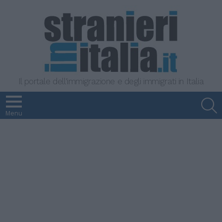
Il portale dell'immigrazione e degli immigrati in Italia
S
Menu