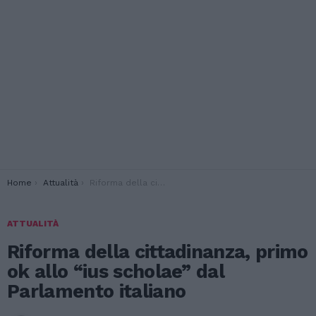
You are here:
Home
Attualità
Riforma della cittadinanza, primo ok allo “ius scholae” dal Parlamento italiano
ATTUALITÀ
Riforma della cittadinanza, primo
ok allo “ius scholae” dal
Parlamento italiano