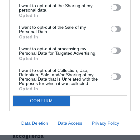
diritti, canali legali di ingresso, integrazione
I want to opt-out of the Sharing of my
personal data.
lavorativa e collaborazione con i Paesi di origine e
Opted In
transito.
I want to opt-out of the Sale of my
Personal Data.
Il tema migranti resta così uno dei punti più
Opted In
delicati del rapporto tra Italia, Unione europea e
I want to opt-out of processing my
Personal Data for Targeted Advertising.
Mediterraneo. Ogni nuovo dato sugli sbarchi
Opted In
racconta una pressione reale sulle coste, ma
I want to opt-out of Collection, Use,
anche la necessità di una strategia più ampia,
Retention, Sale, and/or Sharing of my
Personal Data that Is Unrelated with the
capace di andare oltre l’emergenza e affrontare
Purposes for which it was collected.
Opted In
le cause profonde della mobilità umana.
CONFIRM
Articolo precedente
Vedi
di
Migranti, sintonia tra Papa Leone e Pedro
Data Deletion
Data Access
Privacy Policy
più
Sánchez: al centro pace, politiche sociali e
accoglienza