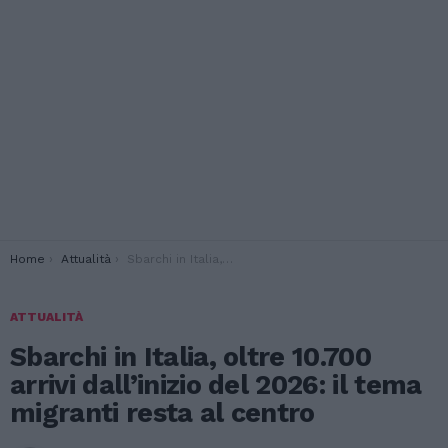
You are here:
Home
Attualità
Sbarchi in Italia, oltre 10.700 arrivi dall’inizio del 2026: il tema migranti resta al centro
ATTUALITÀ
Sbarchi in Italia, oltre 10.700
arrivi dall’inizio del 2026: il tema
migranti resta al centro