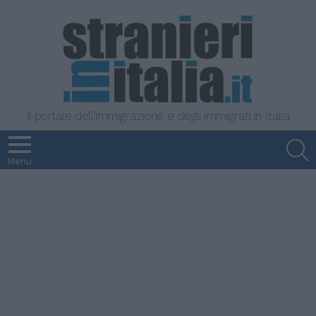
Il portale dell'immigrazione e degli immigrati in Italia
S
Menu