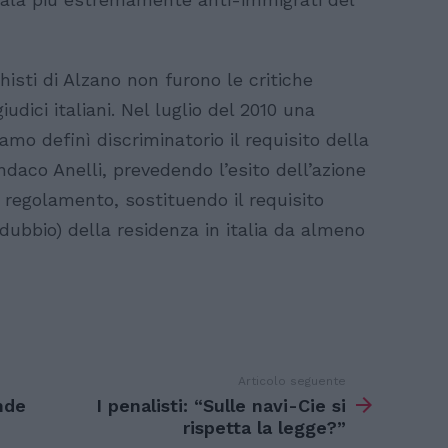
histi di Alzano non furono le critiche
udici italiani. Nel luglio del 2010 una
mo definì discriminatorio il requisito della
indaco Anelli, prevedendo l’esito dell’azione
l regolamento, sostituendo il requisito
e dubbio) della residenza in italia da almeno
Articolo seguente
nde
I penalisti: “Sulle navi-Cie si
rispetta la legge?”