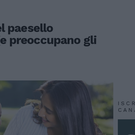
el paesello
(e preoccupano gli
ISC
CAN