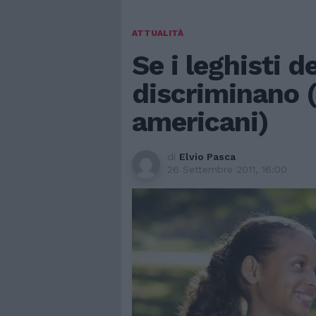
ATTUALITÀ
Se i leghisti d
discriminano 
americani)
di
Elvio Pasca
26 Settembre 2011, 16:00