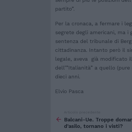
partito”.
Per la cronaca, a fermare i leg
segrete degli americani, ma i gi
sentenza del tribunale di Berga
cittadinanza. Intanto però il s
legale, aveva già modificato i
dell’”Italianità” a quello (pur
dieci anni.
Elvio Pasca
Articolo precedente
Vedi
di
Balcani-Ue. Troppe doma
più
d’asilo, tornano i visti?