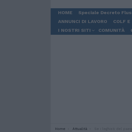
HOME
Speciale Decreto Flus
ANNUNCI DI LAVORO
COLF E
I NOSTRI SITI
COMUNITÀ
You are here:
Home
Attualità
Se i leghisti del paesello discriminano (e