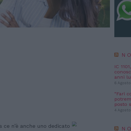
NO
IC 1101
conosci
anni l
6 Agosto
“Fari c
potremm
posto s
4 Agosto
ks ce n’è anche uno dedicato
NO