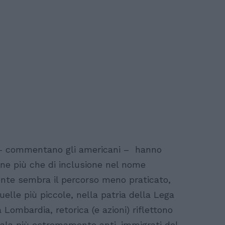
o – commentano gli americani – hanno
one più che di inclusione nel nome
ente sembra il percorso meno praticato,
uelle più piccole, nella patria della Lega
 Lombardia, retorica (e azioni) riflettono
l’ala più estremamente anti-immigrati del