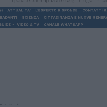
Il portale dell'immigrazione e degli immigrati in Ital
si
ATTUALITA’
L’ESPERTO RISPONDE
CONTATTI &
 BADANTI
SCIENZA
CITTADINANZA E NUOVE GENER
GUIDE
VIDEO & TV
CANALE WHATSAPP
 preoccupano gli americani)