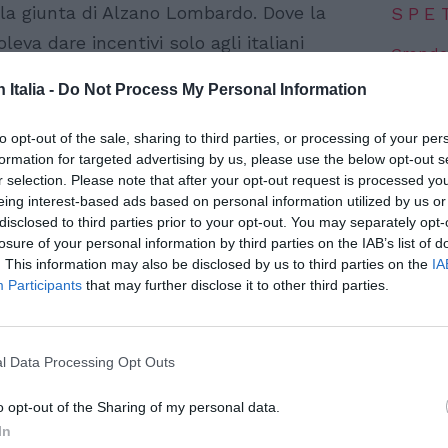
lla giunta di Alzano Lombardo. Dove la
SPE
leva dare incentivi solo agli italiani
Grande
Festiva
n Italia -
Do Not Process My Personal Information
 le politiche dell’immigrazione in Italia
6 Agosto
internazionale è logico. Fa però un certo
Robbie
to opt-out of the sale, sharing to third parties, or processing of your per
l’event
discriminatorie dei leghisti in un piccolo
formation for targeted advertising by us, please use the below opt-out s
FESTI
r selection. Please note that after your opt-out request is processed y
teressato la diplomazia statunitense.
6 Agosto
eing interest-based ads based on personal information utilized by us or
disclosed to third parties prior to your opt-out. You may separately opt-
a pubblicato
un cablogramma riservato,
losure of your personal information by third parties on the IAB’s list of
Photosh
naio 2010 dal consolato americano di Milano.
. This information may also be disclosed by us to third parties on the
IA
Participants
that may further disclose it to other third parties.
i divergenti di integrazione nel nord Italia”,
 comune di Torino di ammettere
vile anche le seconde generazioni, figli di
l Data Processing Opt Outs
 italiana.
o opt-out of the Sharing of my personal data.
ntano cosa succede ad Alzano Lombardo,
In