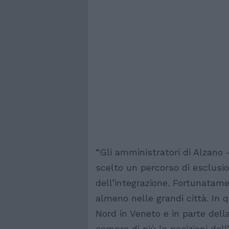
“Gli amministratori di Alzan
scelto un percorso di esclusi
dell’integrazione. Fortunatam
almeno nelle grandi città. In q
Nord in Veneto e in parte della
sempre di più le posizioni del