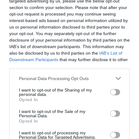
targeted advertising by us, please use the below opt-out
"ferma protesta per
section to confirm your selection. Please note that after your
quest’atto del Senato che trasformera’ il
opt-out request is processed you may continue seeing
interest-based ads based on personal information utilized by
pacchetto sicurezza in legge
us or personal information disclosed to third parties prior to
dello Stato e valutera’ ulteriori iniziative di
your opt-out. You may separately opt-out of the further
disclosure of your personal information by third parties on the
contrasto sul piano
IAB’s list of downstream participants. This information may
giuridico, cosi’ come valutera’, insieme alle
also be disclosed by us to third parties on the
IAB’s List of
categorie professionali
Downstream Participants
that may further disclose it to other
third parties.
coinvolte, linee di comportamento civile e di
tutela delle persone,
Personal Data Processing Opt Outs
italiani, migranti, soprattutto bambini".
I want to opt-out of the Sharing of my
personal data.
Opted In
I want to opt-out of the Sale of my
Personal Data.
Opted In
I want to opt-out of processing my
Personal Data for Targeted Advertising.