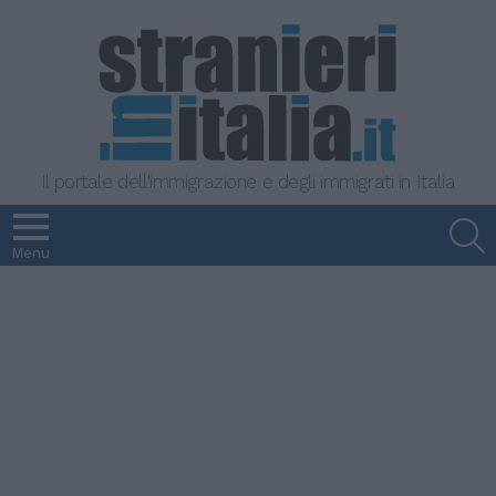
Il portale dell'immigrazione e degli immigrati in Italia
S
Menu