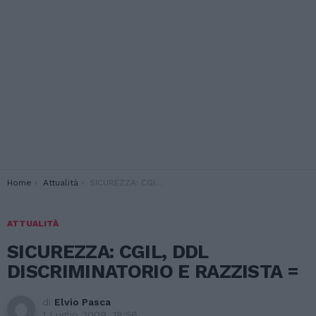
You are here:
Home
Attualità
SICUREZZA: CGIL, DDL DISCRIMINATORIO E RAZZISTA =
ATTUALITÀ
SICUREZZA: CGIL, DDL
DISCRIMINATORIO E RAZZISTA =
di
Elvio Pasca
1 Luglio 2009, 18:56