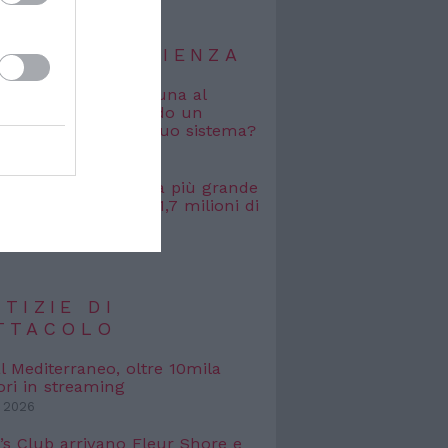
TIZIE DI SCIENZA
i vagabondi con la Luna al
o: cosa accade quando un
viene espulso dal suo sistema?
 2026
, misurata la galassia più grande
uta: si estende per 1,7 milioni di
uce
 2026
TIZIE DI
TTACOLO
l Mediterraneo, oltre 10mila
ori in streaming
 2026
’s Club arrivano Fleur Shore e