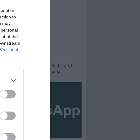
sonal or
ection to
ou may
 personal
out of the
 downstream
B’s List of
RIVITI AL NOSTRO
ALE WHATSAPP!