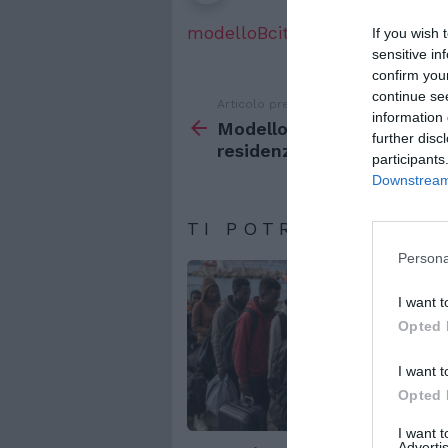
modelloBcittadinanza
If you wish 
sensitive in
confirm you
continue se
Articolo precedente
Vedi
information 
di
Modello B Cittadinanza pe
further disc
più
residenza
participants
Downstream 
TI POTREBBERO IN
Persona
I want t
Opted 
I want t
Opted 
I want 
Advertis