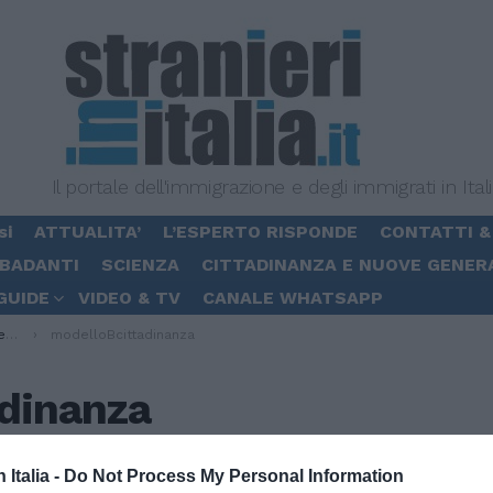
Il portale dell'immigrazione e degli immigrati in Ital
si
ATTUALITA’
L’ESPERTO RISPONDE
CONTATTI &
 BADANTI
SCIENZA
CITTADINANZA E NUOVE GENER
GUIDE
VIDEO & TV
CANALE WHATSAPP
a
modelloBcittadinanza
dinanza
n Italia -
Do Not Process My Personal Information