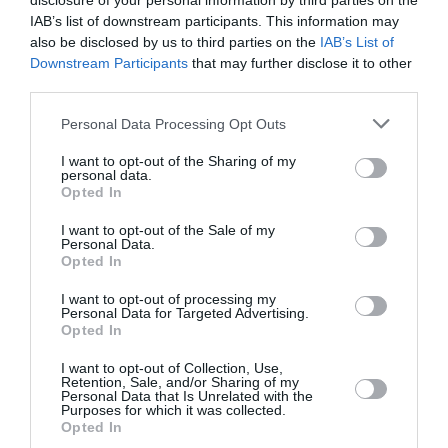
disclosure of your personal information by third parties on the
IAB’s list of downstream participants. This information may
also be disclosed by us to third parties on the
IAB’s List of
Downstream Participants
that may further disclose it to other
third parties.
Personal Data Processing Opt Outs
ATTUALITÀ
I want to opt-out of the Sharing of my
personal data.
Migranti. Ceuta, nuovo allarme per il 15
Opted In
agosto: sui social circolano appelli a un
ingresso di massa
I want to opt-out of the Sale of my
Personal Data.
Opted In
I want to opt-out of processing my
Personal Data for Targeted Advertising.
Opted In
I want to opt-out of Collection, Use,
Retention, Sale, and/or Sharing of my
Personal Data that Is Unrelated with the
Purposes for which it was collected.
Opted In