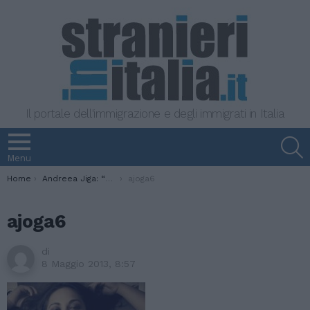
Il portale dell'immigrazione e degli immigrati in Italia
S
Menu
You are here:
Home
Andreea Jiga: “Non solo moda, prossima fermata il Cinema”
ajoga6
ajoga6
di
8 Maggio 2013, 8:57