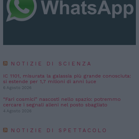
NOTIZIE DI SCIENZA
IC 1101, misurata la galassia più grande conosciuta:
si estende per 1,7 milioni di anni luce
6 Agosto 2026
“Fari cosmici” nascosti nello spazio: potremmo
cercare i segnali alieni nel posto sbagliato
4 Agosto 2026
NOTIZIE DI SPETTACOLO