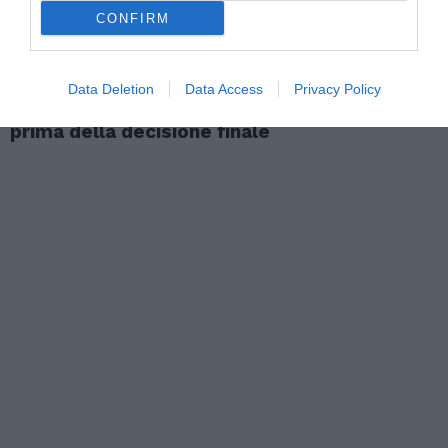
CONFIRM
ATTUALITÀ
Data Deletion
Data Access
Privacy Policy
Richiedenti asilo, l’integrazione deve iniziare
prima della decisione finale