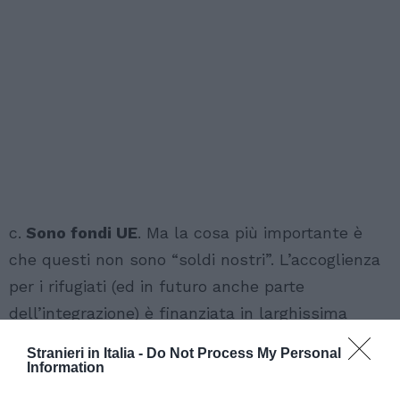
c.
Sono fondi UE
. Ma la cosa più importante è
che questi non sono “soldi nostri”. L’accoglienza
per i rifugiati (ed in futuro anche parte
dell’integrazione) è finanziata in larghissima
parte con fondi dell’Unione europea, fondi che
Stranieri in Italia -
Do Not Process My Personal
non possono andare all’Italia per nessun altro
Information
motivo che non siano i rifugiati. Il fondo che l’UE