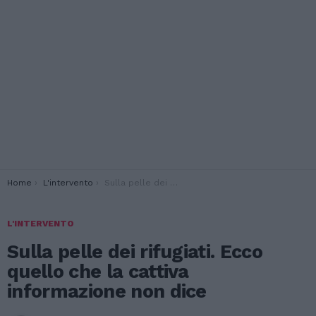
You are here:
Home
L'intervento
Sulla pelle dei rifugiati. Ecco quello che la cattiva informazione non dice
L'INTERVENTO
Sulla pelle dei rifugiati. Ecco
quello che la cattiva
informazione non dice