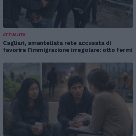
ATTUALITÀ
Cagliari, smantellata rete accusata di
favorire l’immigrazione irregolare: otto fermi