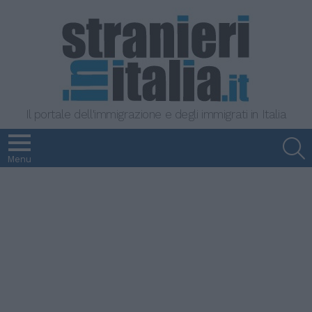
Il portale dell'immigrazione e degli immigrati in Italia
S
Menu