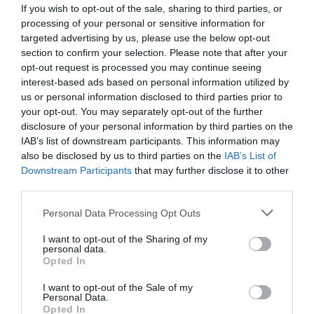
If you wish to opt-out of the sale, sharing to third parties, or
ha messo a disposizione dell’Italia per far fronte
processing of your personal or sensitive information for
agli sbarchi è di 500 milioni di euro per i prossimi
targeted advertising by us, please use the below opt-out
section to confirm your selection. Please note that after your
5 anni, oltre ai costi dell’operazione Triton. A
opt-out request is processed you may continue seeing
questo vanno aggiunti altri 200 milioni di euro
interest-based ads based on personal information utilized by
us or personal information disclosed to third parties prior to
per programmi di integrazione, solo nel 2015 –
your opt-out. You may separately opt-out of the further
2016. Tutto questo però, spesso non viene
disclosure of your personal information by third parties on the
precisato nei programmi televisivi.
IAB’s list of downstream participants. This information may
also be disclosed by us to third parties on the
IAB’s List of
Downstream Participants
that may further disclose it to other
d. Per la Convenzione di Ginevra, il regolamento
third parties.
di Dublino e tutta la legislazione internazionale e
Personal Data Processing Opt Outs
nostrana relativa ai rifugiati, chi ha diritto a
richiedere asilo o protezione internazionale non
I want to opt-out of the Sharing of my
personal data.
può essere rifiutato;
il diritto d’asilo è un diritto
Opted In
fondamentale
: rispettarlo o meno, distingue le
I want to opt-out of the Sale of my
Personal Data.
democrazie dalle dittature.
Opted In