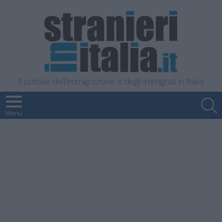
Il portale dell'immigrazione e degli immigrati in Italia
S
Menu