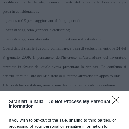
pubblicazione del decreto, di uno di questi titoli affinchè la domanda venga
presa in considerazione:
– permesso CE per i soggiornanti di lungo periodo;
– carta di soggiorno (cartacea o elettronica;
– carta di soggiorno rilasciata ai familiari stranieri di cittadini italiani.
Questi datori stranieri devono confermare, a pena di esclusione, entro le 24 del
3 gennaio 2009, il permanere dell’interesse all’assunzione del lavoratore
straniero in favore del quale aveva presentato la richiesta. La conferma si
effettua tramite il sito del Ministero dell’Interno attraverso un apposito link.
I datori di lavoro italiani, invece, non devono effettuare alcuna conferma.
Stranieri in Italia -
Do Not Process My Personal
Information
If you wish to opt-out of the sale, sharing to third parties, or
processing of your personal or sensitive information for