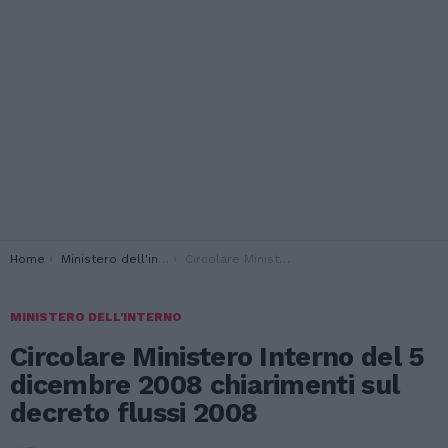
You are here:
Home
Ministero dell'interno
Circolare Ministero Interno del 5 dicembre 2008 chiarimenti sul decreto flussi 2008
MINISTERO DELL'INTERNO
Circolare Ministero Interno del 5
dicembre 2008 chiarimenti sul
decreto flussi 2008