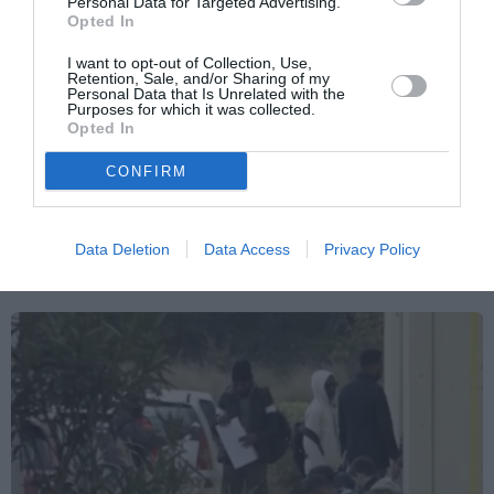
Personal Data for Targeted Advertising.
Articolo precedente
Vedi
Opted In
di
Circolare Ministero Interno: chiarimenti sul
più
decreto flussi 2008
I want to opt-out of Collection, Use,
Retention, Sale, and/or Sharing of my
Personal Data that Is Unrelated with the
Articolo seguente
Purposes for which it was collected.
TAR Veneto Sentenza del 12 dicembre 2008
Opted In
legittimo diniego rilascio carta di soggiorno
e rinnovo pds
CONFIRM
Data Deletion
Data Access
Privacy Policy
TI POTREBBERO INTERESSARE
ANCHE: