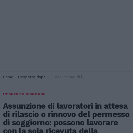
You are here:
Home
L'esperto risponde
Assunzione di lavoratori in attesa di rilascio o rinnovo del permesso di soggiorno: possono lavorare con la sola ricevuta della richiesta di permesso? L’esperto risponde
L'ESPERTO RISPONDE
Assunzione di lavoratori in attesa
di rilascio o rinnovo del permesso
di soggiorno: possono lavorare
con la sola ricevuta della