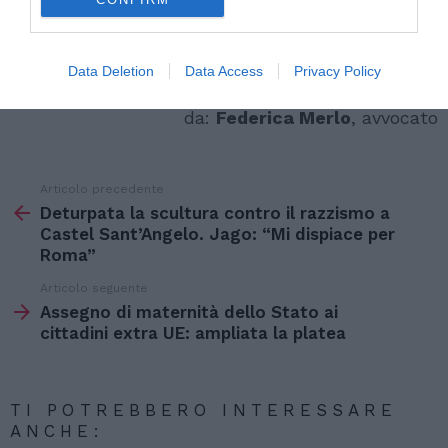
Invii la richiesta di permesso a mezzo kit
postale e tenga con sé la relativa ricevuta.
Data Deletion
Data Access
Privacy Policy
Articolo realizzato per Stranieri in Italia
da:
Federica Merlo
, avvocato
Articolo precedente
Vedi
di
Deturpata la scultura contro il razzismo a
più
Castel Sant’Angelo. Jago: “Mi dispiace per
Roma”
Articolo seguente
Assegno di maternità dello Stato ai
cittadini extra UE: ampliata la platea
TI POTREBBERO INTERESSARE
ANCHE: