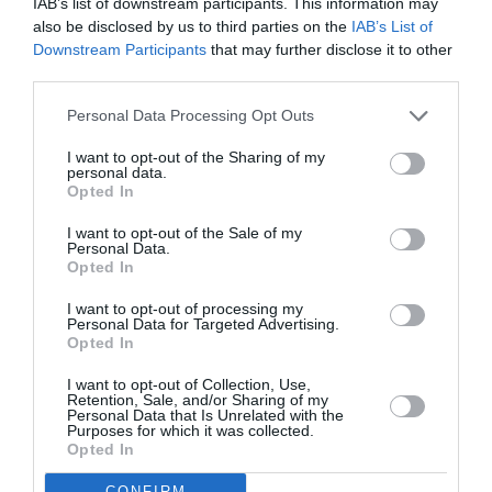
IAB’s list of downstream participants. This information may
also be disclosed by us to third parties on the
IAB’s List of
Downstream Participants
that may further disclose it to other
third parties.
Personal Data Processing Opt Outs
I want to opt-out of the Sharing of my
personal data.
Opted In
I want to opt-out of the Sale of my
Tuttavia, perché sia possibile lavorare con la
Personal Data.
Opted In
ricevuta della richiesta occorre che:
I want to opt-out of processing my
Personal Data for Targeted Advertising.
Il cittadino straniero si rechi entro 8 giorni
Opted In
dall0ingresso in Italia allo Sportello Unico
I want to opt-out of Collection, Use,
Immigrazione e presenti domanda di
Retention, Sale, and/or Sharing of my
Personal Data that Is Unrelated with the
Purposes for which it was collected.
permesso;
Opted In
Venga firmato il contratto di soggiorno;
CONFIRM