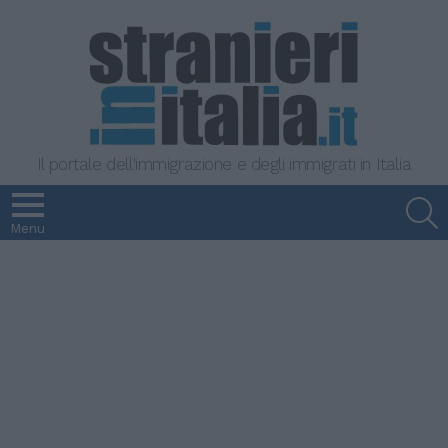
Il portale dell'immigrazione e degli immigrati in Italia
S
Menu