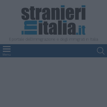
Il portale dell'immigrazione e degli immigrati in Italia
S
Menu