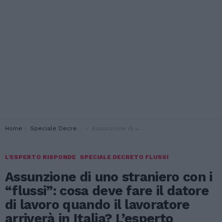
You are here:
Home
Speciale Decreto Flussi
Assunzione di uno straniero con i “flussi”: cosa deve fare il datore di lavoro quando il lavoratore arriverà in Italia? L’esperto risponde
L'ESPERTO RISPONDE
SPECIALE DECRETO FLUSSI
Assunzione di uno straniero con i
“flussi”: cosa deve fare il datore
di lavoro quando il lavoratore
arriverà in Italia? L’esperto