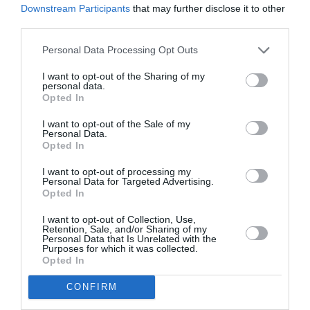
Downstream Participants
that may further disclose it to other
third parties.
Personal Data Processing Opt Outs
I want to opt-out of the Sharing of my
Vige ugualmente però l’obbligo di comunicazione
personal data.
Opted In
e trasmissione del modello Unilav al Centro per
l’impiego.
I want to opt-out of the Sale of my
Personal Data.
Opted In
Inoltre, qualora venga concesso l’uso di
I want to opt-out of processing my
un’abitazione (condizione necessaria nel caso di
Personal Data for Targeted Advertising.
Opted In
lavoratori assunti mediante procedura dei
“flussi”), in entrambi i casi il datore di lavoro
I want to opt-out of Collection, Use,
Retention, Sale, and/or Sharing of my
Personal Data that Is Unrelated with the
dovrà comunicare la cessione dell’abitazione
Purposes for which it was collected.
all’Autorità di Pubblica Sicurezza.
Opted In
CONFIRM
Articolo realizzato per Stranieri in Italia