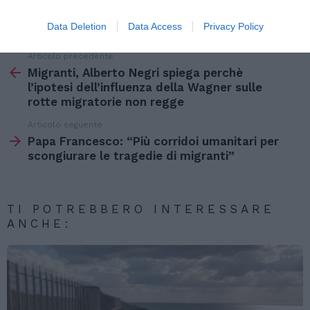
da:
Federica Merlo
, avvocato
Data Deletion
Data Access
Privacy Policy
Articolo precedente
Vedi
di
Migranti, Alberto Negri spiega perchè
più
l’ipotesi dell’influenza della Wagner sulle
rotte migratorie non regge
Articolo seguente
Papa Francesco: “Più corridoi umanitari per
scongiurare le tragedie di migranti”
TI POTREBBERO INTERESSARE
ANCHE: