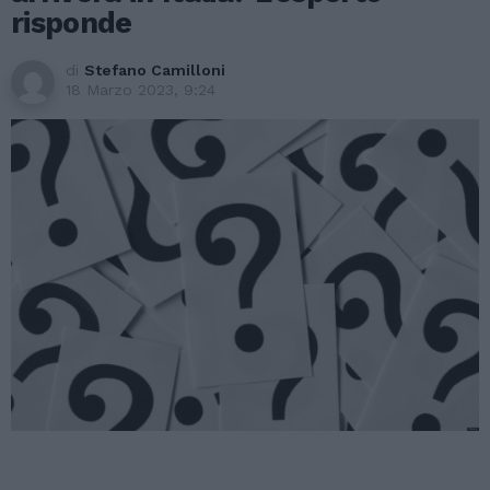
risponde
di
Stefano Camilloni
18 Marzo 2023, 9:24