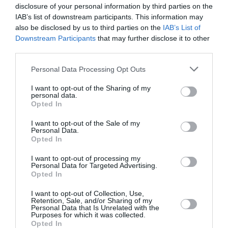
In assenza di questi documenti, è necessario
disclosure of your personal information by third parties on the
IAB’s list of downstream participants. This information may
eseguire un test per il coronavirus (entro le 72
also be disclosed by us to third parties on the
IAB’s List of
ore dall’ingresso nel paese).
Downstream Participants
that may further disclose it to other
third parties.
Gli stranieri con permanente permesso di
Personal Data Processing Opt Outs
soggiorno in Ucraina
I want to opt-out of the Sharing of my
personal data.
Gli stranieri con il permanente permesso di
Opted In
soggiorno in Ucraina possono attraversare il
I want to opt-out of the Sale of my
confine e liberamente circolare nel paese se in
Personal Data.
Opted In
possesso di un documento attestante di
un
I want to opt-out of processing my
ciclo completo
di vaccinazione contro il COVID-
Personal Data for Targeted Advertising.
Opted In
19.
I want to opt-out of Collection, Use,
Se possiedono soltanto una dose di vaccinazione
Retention, Sale, and/or Sharing of my
Personal Data that Is Unrelated with the
Purposes for which it was collected.
o un test negativo devono:
Opted In