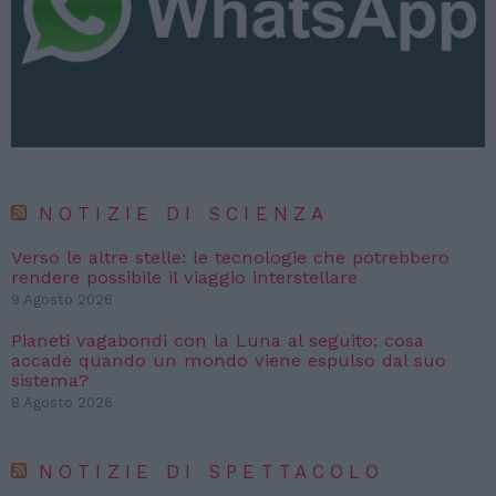
NOTIZIE DI SCIENZA
Verso le altre stelle: le tecnologie che potrebbero
rendere possibile il viaggio interstellare
9 Agosto 2026
Pianeti vagabondi con la Luna al seguito: cosa
accade quando un mondo viene espulso dal suo
sistema?
8 Agosto 2026
NOTIZIE DI SPETTACOLO