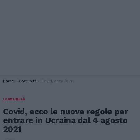
You are here:
Home
Comunità
Covid, ecco le nuove regole per entrare in Ucraina dal 4 agosto 2021
COMUNITÀ
Covid, ecco le nuove regole per
entrare in Ucraina dal 4 agosto
2021