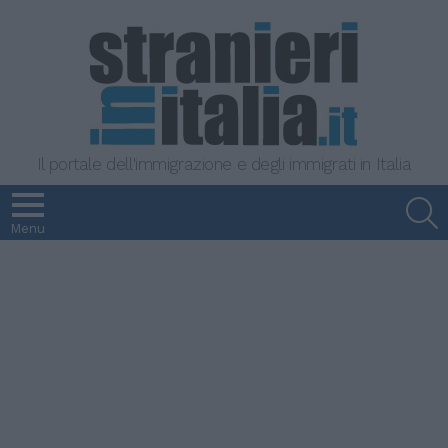
Il portale dell'immigrazione e degli immigrati in Italia
S
Menu