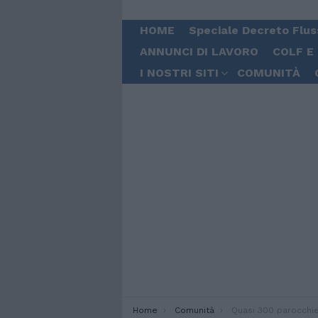
HOME
Speciale Decreto Flus
ANNUNCI DI LAVORO
COLF E
I NOSTRI SITI
COMUNITÀ
You are here:
Home
Comunità
Quasi 300 parocchie ortodosse per i romeni in Italia. L’anno scorso sono stat