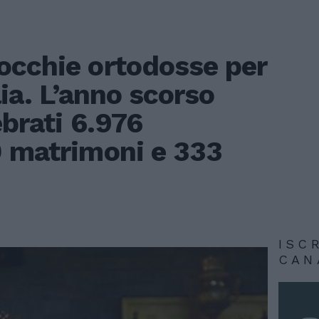
occhie ortodosse per
lia. L’anno scorso
ebrati 6.976
0 matrimoni e 333
ISC
CAN