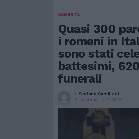
COMUNITÀ
Quasi 300 par
i romeni in Ita
sono stati cel
battesimi, 62
funerali
di
Stefano Camilloni
20 Febbraio 2021, 14:30