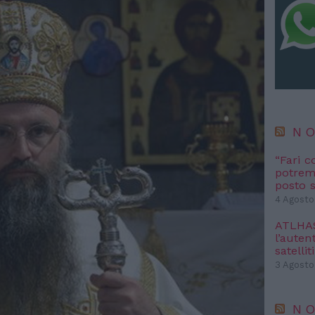
NO
“Fari c
potremm
posto s
4 Agosto
ATLHAS 
l’autent
satelliti
3 Agosto
NO