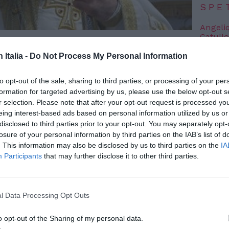
SPE
Angeli
Catullo
4 Agosto
n Italia -
Do Not Process My Personal Information
Dionisi
Laura M
to opt-out of the sale, sharing to third parties, or processing of your per
con i 
formation for targeted advertising by us, please use the below opt-out s
4 Agosto
r selection. Please note that after your opt-out request is processed y
eing interest-based ads based on personal information utilized by us or
disclosed to third parties prior to your opt-out. You may separately opt-
Photosh
losure of your personal information by third parties on the IAB’s list of
. This information may also be disclosed by us to third parties on the
IA
Participants
that may further disclose it to other third parties.
l Data Processing Opt Outs
ì 16 febbraio 2021 si sono svolti i lavori
el Congresso della Diocesi Ortodossa
o opt-out of the Sharing of my personal data.