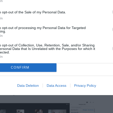
In
 la presidenza di Sua Eccellenza
an, il Vescovo ortodosso romeno in Italia.
o opt-out of the Sale of my Personal Data.
In
ste dalle autorità sanitarie per la pandemia
to opt-out of processing my Personal Data for Targeted
si è svolto online. Hanno partecipato, tra
ing.
In
rsone.
o opt-out of Collection, Use, Retention, Sale, and/or Sharing
ersonal Data that Is Unrelated with the Purposes for which it
in assemblea, alla fine del 2020, lla
lected.
In
lia contava 279 parrocchie (e altre 11 in
rcidiocesi, 5 monasteri, 2 eremi, 6 cappelle
CONFIRM
tri 132 luoghi di servizio (filiali), dove si
Data Deletion
Data Access
Privacy Policy
i religiosi.