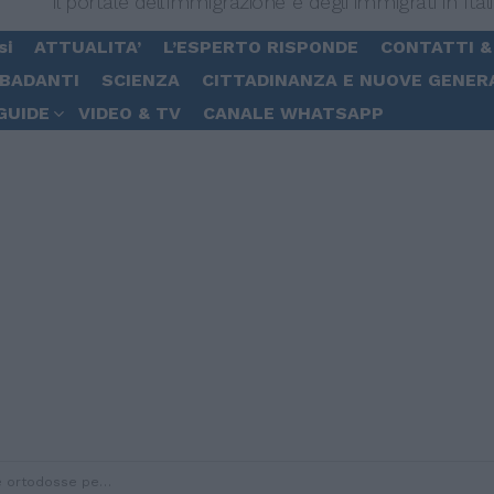
Il portale dell'immigrazione e degli immigrati in Ital
si
ATTUALITA’
L’ESPERTO RISPONDE
CONTATTI &
 BADANTI
SCIENZA
CITTADINANZA E NUOVE GENER
GUIDE
VIDEO & TV
CANALE WHATSAPP
i celebrati 6.976 battesimi, 620 matrimoni e 333 funerali