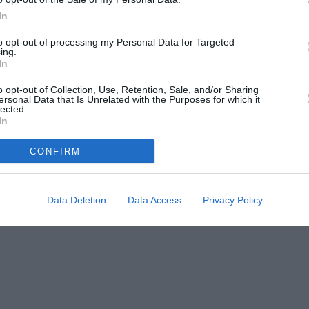
In
glie rimaste senza dimora in cambio di una
ese.
to opt-out of processing my Personal Data for Targeted
ing.
In
loro che ci hanno aiutato, adesso possiamo
o opt-out of Collection, Use, Retention, Sale, and/or Sharing
rmale “, riferiscono le famiglie.
ersonal Data that Is Unrelated with the Purposes for which it
lected.
In
CONFIRM
Data Deletion
Data Access
Privacy Policy