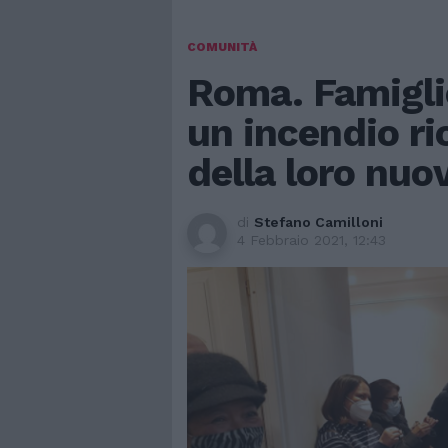
COMUNITÀ
Roma. Famiglie
un incendio ri
della loro nuo
di
Stefano Camilloni
4 Febbraio 2021, 12:43