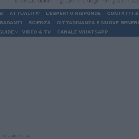
Il portale dell'immigrazione e degli immigrati in Ital
si
ATTUALITA’
L’ESPERTO RISPONDE
CONTATTI &
 BADANTI
SCIENZA
CITTADINANZA E NUOVE GENER
GUIDE
VIDEO & TV
CANALE WHATSAPP
cevono la chiave della loro nuova casa