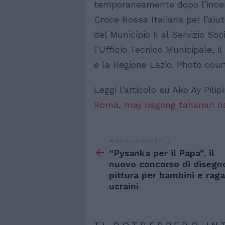
temporaneamente dopo l’incendi
Croce Rossa Italiana per l’aiut
del Municipio II al Servizio So
l’Ufficio Tecnico Municipale, i
e la Regione Lazio. Photo cou
Leggi l’articolo su Ako Ay Pilip
Roma, may bagong tahanan n
Articolo precedente
Vedi
di
“Pysanka per il Papa”, il
più
nuovo concorso di disegn
pittura per bambini e raga
ucraini