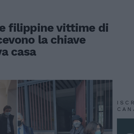
 filippine vittime di
cevono la chiave
va casa
ISC
CAN