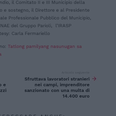
o, il Comitato II e III Municipio della
o e sostegno, il Direttore e al Presidente
ciale Professionale Pubblico del Municipio,
l NAE del Gruppo Parioli, l’IRASP
rtesy: Carla Fermariello
ino:
Tatlong pamilyang nasunugan sa
a
Articolo seguente
Sfruttava lavoratori stranieri
o e
nei campi, imprenditore
zzi
sanzionato con una multa di
14.400 euro