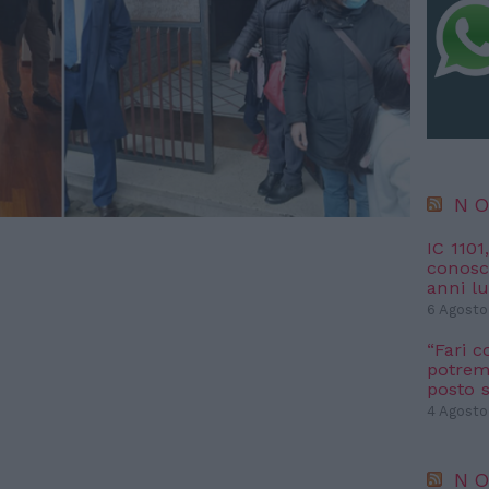
NO
IC 1101
conosci
anni l
6 Agosto
“Fari c
potremm
posto s
4 Agosto
NO