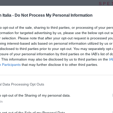
SPE
Dionisi
n Italia -
Do Not Process My Personal Information
arriva
i mesi dall’incubo dell’incendio che ha
7 Agosto
to opt-out of the sale, sharing to third parties, or processing of your per
ppini al Foro Italico di Roma, sono ben tre le
Voci da
formation for targeted advertising by us, please use the below opt-out s
 chiavi della loro nuova casa.
edizion
r selection. Please note that after your opt-out request is processed y
7 Agosto
eing interest-based ads based on personal information utilized by us or
disclosed to third parties prior to your opt-out. You may separately opt-
alle 24 famiglie (60 persone) dell’incendio
losure of your personal information by third parties on the IAB’s list of
ati temporaneamente spostati in un centro
Photosh
. This information may also be disclosed by us to third parties on the
IA
 tempo il posto si è rilevato insufficiente
Participants
that may further disclose it to other third parties.
le famiglie e soprattutto dei minori.
l Data Processing Opt Outs
 loro sono state le promesse fatte dal
ciati soli.
o opt-out of the Sharing of my personal data.
In
con l’aiuto di IRASP (Istituti Riuniti Azienda
ata da Mario Marazziti, ha consegnato le
o opt-out of the Sale of my Personal Data.