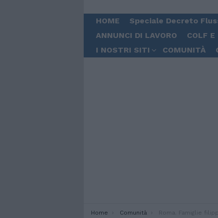
HOME
Speciale Decreto Flus
ANNUNCI DI LAVORO
COLF E
I NOSTRI SITI
COMUNITÀ
You are here:
Home
Comunità
Roma. Famiglie filippine vittime di un incendio ri