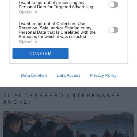
I want to opt-out of processing my
sapere dal sindacato – s’imporrebbe un
Personal Data for Targeted Advertising.
intervento.
Opted In
I want to opt-out of Collection, Use,
Retention, Sale, and/or Sharing of my
Personal Data that Is Unrelated with the
Articolo precedente
Vedi
Purposes for which it was collected.
di
Alemanno: “Espellere i 20mila che hanno
Opted In
più
commesso reati”
CONFIRM
Articolo seguente
IMMIGRAZIONE: UN ITALIANO SU TRE DICE
NO A MOSCHEE
Data Deletion
Data Access
Privacy Policy
TI POTREBBERO INTERESSARE
ANCHE: