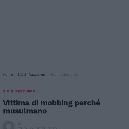
You are here:
Home
S.O.S. Razzismo
Vittima di mobbing perché musulmano
S.O.S. RAZZISMO
Vittima di mobbing perché
musulmano
di
29 Aprile 2008, 11:32