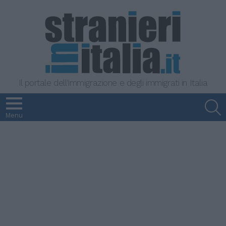
Il portale dell'immigrazione e degli immigrati in Italia
S
Menu