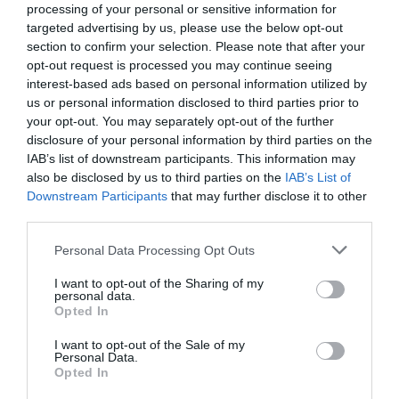
processing of your personal or sensitive information for
targeted advertising by us, please use the below opt-out
section to confirm your selection. Please note that after your
opt-out request is processed you may continue seeing
interest-based ads based on personal information utilized by
us or personal information disclosed to third parties prior to
your opt-out. You may separately opt-out of the further
Con l’egiziano si è schierato il sindacato Cub
disclosure of your personal information by third parties on the
IAB’s list of downstream participants. This information may
(Confederazione unitaria di base) che spiega di
also be disclosed by us to third parties on the
IAB’s List of
aver chiesto ripetutamente all’azienda di porre
Downstream Participants
that may further disclose it to other
third parties.
fine alle vessazioni, senza ottenere risposta. Il
sindacato confederale, dal canto suo, non entra
Personal Data Processing Opt Outs
nel merito della vicenda e si limita a
I want to opt-out of the Sharing of my
personal data.
commentare che non è suo compito dirimere
Opted In
questioni che potrebbero avere carattere privato.
I want to opt-out of the Sale of my
Se dovesse invece intervenire un provvedimento
Personal Data.
Opted In
della magistratura a carico di iscritti – fanno