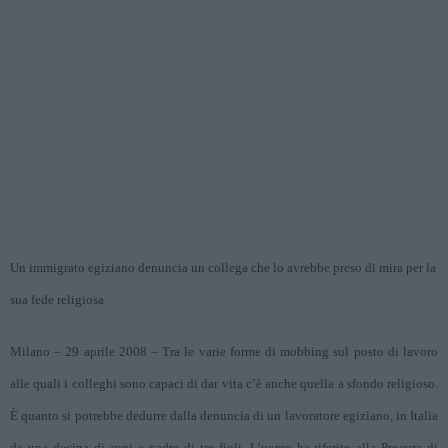
Un immigrato egiziano denuncia un collega che lo avrebbe preso di mira per la
sua fede religiosa
Milano – 29 aprile 2008 – Tra le varie forme di mobbing sul posto di lavoro
alle quali i colleghi sono capaci di dar vita c’è anche quella a sfondo religioso.
È quanto si potrebbe dedurre dalla denuncia di un lavoratore egiziano, in Italia
da una decina di anni e padre di tre figli. L’uomo ha riferito alla Procura di