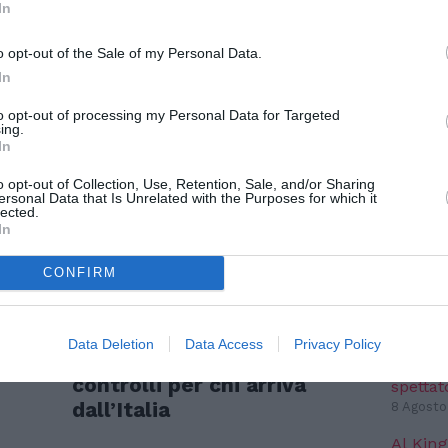
In
NO
o opt-out of the Sale of my Personal Data.
In
TERESSARE ANCHE:
Pianet
seguit
to opt-out of processing my Personal Data for Targeted
ing.
mondo 
In
8 Agosto
o opt-out of Collection, Use, Retention, Sale, and/or Sharing
IC 1101
ersonal Data that Is Unrelated with the Purposes for which it
conosci
lected.
anni l
In
6 Agosto
CONFIRM
NO
ATTUALITÀ
SPE
e
Migranti, scontro Italia-
Data Deletion
Data Access
Privacy Policy
Spagna: Madrid introduce
Voci da
controlli per chi arriva
spettat
dall’Italia
8 Agosto
Al King