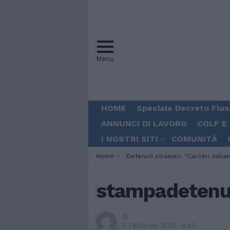
Menu
HOME
Speciale Decreto Flus
ANNUNCI DI LAVORO
COLF E
I NOSTRI SITI
COMUNITÀ
You are here:
Home
Detenuti stranieri. “Carceri italiane inadeguate, ecco lo statuto dei dirit
stampadetenut
di
3 Febbraio 2015, 8:45