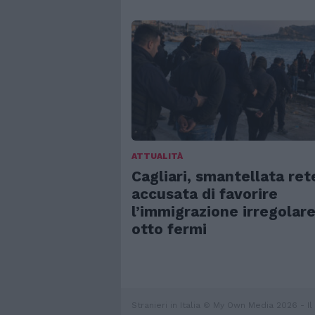
ATTUALITÀ
Cagliari, smantellata ret
accusata di favorire
l’immigrazione irregolare
otto fermi
Stranieri in Italia © My Own Media 2026 - Il 