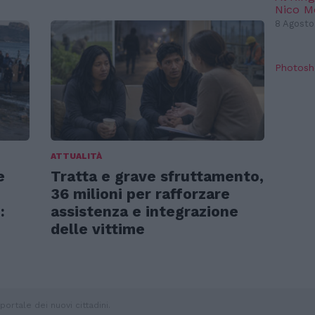
Nico 
8 Agosto
Photosh
ATTUALITÀ
e
Tratta e grave sfruttamento,
36 milioni per rafforzare
:
assistenza e integrazione
delle vittime
portale dei nuovi cittadini.