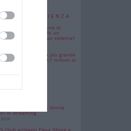
TIZIE DI SCIENZA
i vagabondi con la Luna al
o: cosa accade quando un
viene espulso dal suo sistema?
 2026
, misurata la galassia più grande
uta: si estende per 1,7 milioni di
uce
 2026
TIZIE DI
TTACOLO
l Mediterraneo, oltre 10mila
ori in streaming
 2026
’s Club arrivano Fleur Shore e