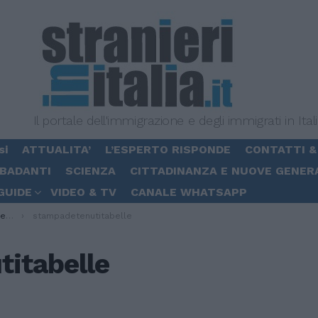
Il portale dell'immigrazione e degli immigrati in Ital
si
ATTUALITA’
L’ESPERTO RISPONDE
CONTATTI &
 BADANTI
SCIENZA
CITTADINANZA E NUOVE GENER
GUIDE
VIDEO & TV
CANALE WHATSAPP
ti”
stampadetenutitabelle
itabelle