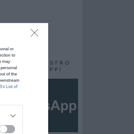
sonal or
ection to
ou may
RIVITI AL NOSTRO
 personal
ALE WHATSAPP!
out of the
 downstream
B’s List of