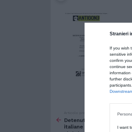
Stranieri i
If you wish 
sensitive in
confirm you
continue se
information 
further disc
participants
Downstream 
Articolo precedente
Vedi
Persona
di
Detenuti stranieri. “Carcer
più
italiane inadeguate, ecco 
I want t