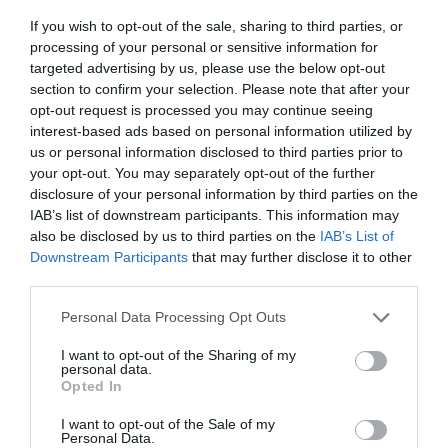
If you wish to opt-out of the sale, sharing to third parties, or
processing of your personal or sensitive information for
targeted advertising by us, please use the below opt-out
section to confirm your selection. Please note that after your
opt-out request is processed you may continue seeing
interest-based ads based on personal information utilized by
us or personal information disclosed to third parties prior to
your opt-out. You may separately opt-out of the further
Mentre gli arrivi continuano ad essere costanti e
disclosure of your personal information by third parties on the
IAB’s list of downstream participants. This information may
con le favorevoli previsioni meteo si
also be disclosed by us to third parties on the
IAB’s List of
preannunciano nuovi e massici arrivi, lo
Downstream Participants
that may further disclose it to other
third parties.
smistamento degli immigrati rimane molto lento.
Ieri sono stati fatti imbarcare solo 111 immigrati
Personal Data Processing Opt Outs
perché molti centri di accoglienza italiani iniziano
I want to opt-out of the Sharing of my
a dichiararsi saturi, come è stato fatto da quelli
personal data.
Opted In
in Liguria che hanno anche richiesto agli altri
I want to opt-out of the Sale of my
comuni d’Italia e soprattutto del nord di
Personal Data.