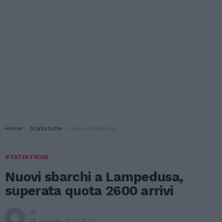
You are here:
Home
Statistiche
Nuovi sbarchi a Lampedusa, superata quota 2600 arrivi
STATISTICHE
Nuovi sbarchi a Lampedusa,
superata quota 2600 arrivi
di
18 Agosto 2011, 8:41