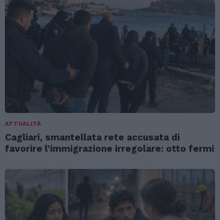
ATTUALITÀ
Cagliari, smantellata rete accusata di
favorire l’immigrazione irregolare: otto fermi