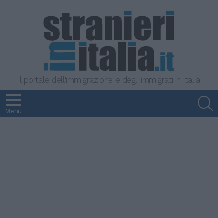
Il portale dell'immigrazione e degli immigrati in Italia
S
Menu