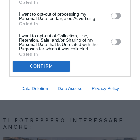
Opted In
rispettare quel senso di “responsabilità”
necessario per affrontare questa lunga crisi.
I want to opt-out of processing my
Personal Data for Targeted Advertising.
Opted In
Marco Iorio
I want to opt-out of Collection, Use,
Retention, Sale, and/or Sharing of my
Personal Data that Is Unrelated with the
Purposes for which it was collected.
Articolo precedente
Vedi
Opted In
di
Nuovi sbarchi a Lampedusa, superata quota
più
2600 arrivi
CONFIRM
Articolo seguente
IMMIGRATI: LAMPEDUSA, PRIMA NOTTE
Data Deletion
Data Access
Privacy Policy
TRANQUILLA DOPO NUOVA ONDATA
SBARCHI
TI POTREBBERO INTERESSARE
ANCHE: