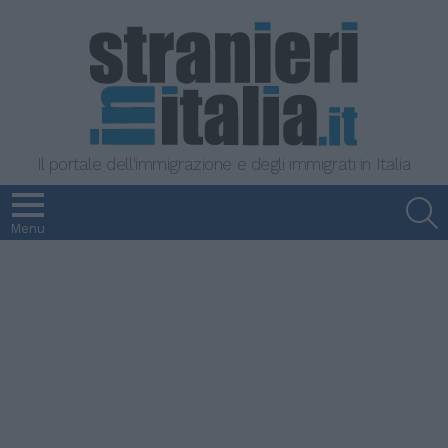
Il portale dell'immigrazione e degli immigrati in Italia
S
Menu