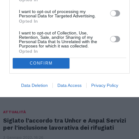
I want to opt-out of processing my
Personal Data for Targeted Advertising.
ATTUALITÀ
Opted In
Sbarcati in Italia 67mila migranti nel 2021, il
I want to opt-out of Collection, Use,
doppio del 2020
Retention, Sale, and/or Sharing of my
Personal Data that Is Unrelated with the
Purposes for which it was collected.
5 Gennaio 2022, 12:26
Opted In
CONFIRM
ATTUALITÀ
Oltre 28mila migranti hanno attraverso la
Manica nel 2021, record storico
Data Deletion
Data Access
Privacy Policy
4 Gennaio 2022, 15:30
ATTUALITÀ
Siglato l’accordo tra Unhcr e Anpal Servizi
per l’inclusione lavorativa dei rifugiati
3 Gennaio 2022, 16:26