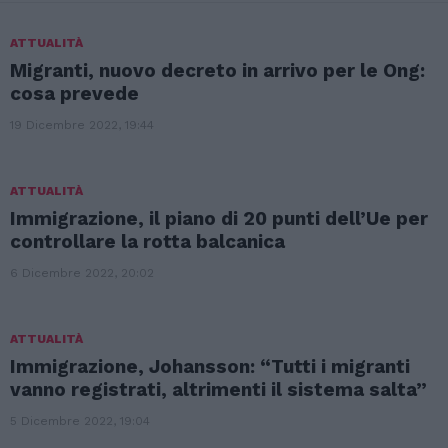
LATEST
ATTUALITÀ
STORIES
Migranti, nuovo decreto in arrivo per le Ong:
cosa prevede
19 Dicembre 2022, 19:44
ATTUALITÀ
Immigrazione, il piano di 20 punti dell’Ue per
controllare la rotta balcanica
6 Dicembre 2022, 20:02
ATTUALITÀ
Immigrazione, Johansson: “Tutti i migranti
vanno registrati, altrimenti il sistema salta”
5 Dicembre 2022, 19:04