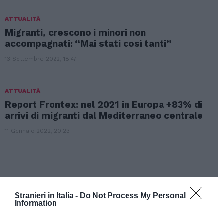
ATTUALITÀ
Migranti, crescono i minori non
accompagnati: “Mai stati così tanti”
13 Settembre 2022, 18:47
ATTUALITÀ
Report Frontex: nel 2021 in Europa +83% di
arrivi di migranti dal Mediterraneo centrale
11 Gennaio 2022, 20:23
Stranieri in Italia -
Do Not Process My Personal
Information