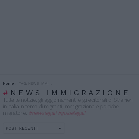
You are here:
Home
TAG: NEWS IMMIGRAZIONE
NEWS IMMIGRAZIONE
Tutte le notizie, gli aggiornamenti e gli editoriali di Stranieri
in Italia in tema di migranti, immigrazione e politiche
migratorie.
#newslegali
#guidelegali