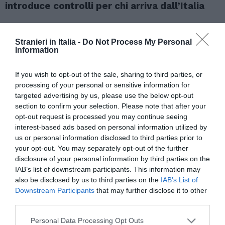
introduce controlli per chi arriva dall’Italia
Stranieri in Italia -
Do Not Process My Personal
Information
If you wish to opt-out of the sale, sharing to third parties, or
processing of your personal or sensitive information for
targeted advertising by us, please use the below opt-out
section to confirm your selection. Please note that after your
opt-out request is processed you may continue seeing
interest-based ads based on personal information utilized by
us or personal information disclosed to third parties prior to
your opt-out. You may separately opt-out of the further
disclosure of your personal information by third parties on the
ATTUALITÀ
IAB’s list of downstream participants. This information may
Cagliari, smantellata rete accusata di
also be disclosed by us to third parties on the
IAB’s List of
favorire l’immigrazione irregolare: otto fermi
Downstream Participants
that may further disclose it to other
third parties.
Personal Data Processing Opt Outs