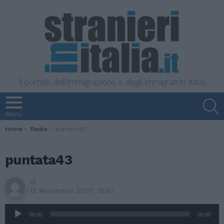
Il portale dell'immigrazione e degli immigrati in Italia
S
Menu
You are here:
Home
Radio
puntata43
puntata43
di
12 Novembre 2007, 12:47
A
00:00
00:00