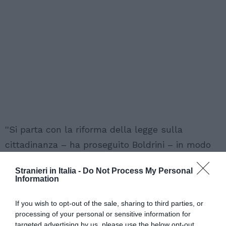
''Si parta con la riforma della legge sulla
cittadinanza – ha proseguito Boldrini – in modo
da consentire l'inclusione di chi nasce, vive,
Stranieri in Italia -
Do Not Process My Personal
studia e lavora in Italia''. Ma va modificato anche
Information
l'intero impianto della normativa in materia di
If you wish to opt-out of the sale, sharing to third parties, or
immigrazione: ''Bisogna superare la Bossi-Fini'
processing of your personal or sensitive information for
cosi' come il pacchetto sicurezza. L'attuale
targeted advertising by us, please use the below opt-out