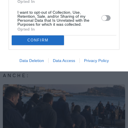
Opted In
Articolo precedente
Vedi
I want to opt-out of Collection, Use,
di
Napolitano: “Flussi d’ingresso devono
Retention, Sale, and/or Sharing of my
più
integrarsi con il rispetto della persona
Personal Data that Is Unrelated with the
Purposes for which it was collected.
umana”
Opted In
Articolo seguente
CONFIRM
IMMIGRATI: TORINO, NELLA NOTTE
PROTESTE AL CIE =
Data Deletion
Data Access
Privacy Policy
TI POTREBBERO INTERESSARE
ANCHE: