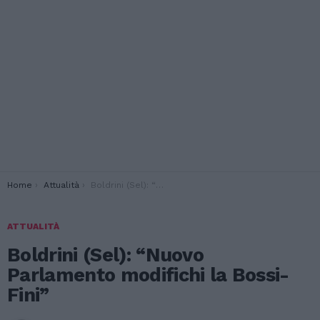
You are here:
Home
Attualità
Boldrini (Sel): “Nuovo Parlamento modifichi la Bossi-Fini”
ATTUALITÀ
Boldrini (Sel): “Nuovo
Parlamento modifichi la Bossi-
Fini”