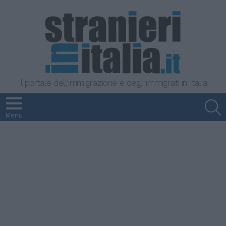
Il portale dell'immigrazione e degli immigrati in Italia
S
Menu