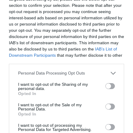
legislazione non ha in alcun modo facilitato il
section to confirm your selection. Please note that after your
opt-out request is processed you may continue seeing
processo di integrazione e oggi assistiamo al
interest-based ads based on personal information utilized by
dilagare dello sfruttamento e degli abusi su
us or personal information disclosed to third parties prior to
your opt-out. You may separately opt-out of the further
migranti e rifugiati, oltre ad un aumento
disclosure of your personal information by third parties on the
esponenziale dei casi di razzismo e xenofobia".
IAB’s list of downstream participants. This information may
also be disclosed by us to third parties on the
IAB’s List of
Downstream Participants
that may further disclose it to other
''Valorizzare la figura del migrante vuol dire
third parties.
comprendere la mobilita' contemporanea e
Personal Data Processing Opt Outs
gestire con realismo e serenita' un fenomeno
naturale del processo di globalizzazione. I
I want to opt-out of the Sharing of my
personal data.
migranti, come sottolineato oggi dal pontefice
Opted In
all'Angelus, sono portatori di speranza. La nostra
I want to opt-out of the Sale of my
societa' – ha concluso Boldrini – ha bisogno
Personal Data.
Opted In
anche di questo".
I want to opt-out of processing my
Personal Data for Targeted Advertising.