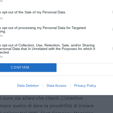
In
o opt-out of the Sale of my Personal Data.
In
to opt-out of processing my Personal Data for Targeted
ing.
In
o opt-out of Collection, Use, Retention, Sale, and/or Sharing
ersonal Data that Is Unrelated with the Purposes for which it
lected.
In
sono essere integrate facilmente nella vita
gomenti utili nel mondo reale: potrete
CONFIRM
, come si ordina da mangiare o come
ingua prescelta. Babbel non ha annunci
Data Deletion
Data Access
Privacy Policy
un modello di business trasparente, basato
ono sia allievi che clienti. L’obiettivo
pre quello di dare la possibilità di iniziare