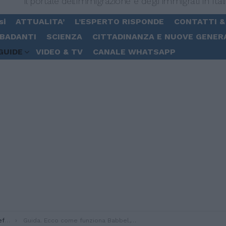
Il portale dell'immigrazione e degli immigrati in Ital
si
ATTUALITA’
L’ESPERTO RISPONDE
CONTATTI &
 BADANTI
SCIENZA
CITTADINANZA E NUOVE GENER
GUIDE
VIDEO & TV
CANALE WHATSAPP
ia
Guida. Ecco come funziona Babbel, la app per imparare le lingue