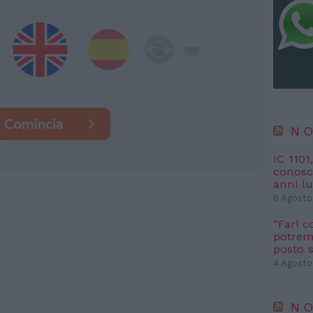
NO
IC 1101
conosci
anni l
6 Agosto
“Fari c
potremm
posto s
4 Agosto
NO