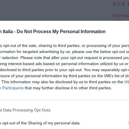
SPE
Dionisi
arriva
7 Agosto
n Italia -
Do Not Process My Personal Information
Voci da
edizion
to opt-out of the sale, sharing to third parties, or processing of your per
7 Agosto
l’apprendimento delle lingue che aiuta a
formation for targeted advertising by us, please use the below opt-out s
r selection. Please note that after your opt-out request is processed y
ilmente. Secondo uno studio condotto da
eing interest-based ads based on personal information utilized by us or
Photosh
ty of New York (CUNY) e della University of
disclosed to third parties prior to your opt-out. You may separately opt-
losure of your personal information by third parties on the IAB’s list of
p per imparare le lingue più efficace: 15
. This information may also be disclosed by us to third parties on the
IA
valgono a un semestre di spagnolo
Participants
that may further disclose it to other third parties.
 Babbel per l’apprendimento delle lingue su
 imparare 14 lingue diverse in 8 lingue.
l Data Processing Opt Outs
o opt-out of the Sharing of my personal data.