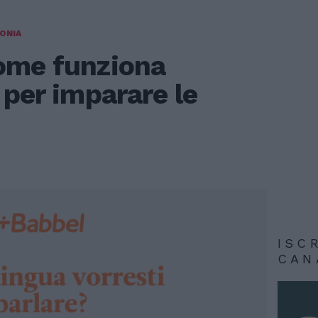
FONIA
ome funziona
 per imparare le
ISC
CAN