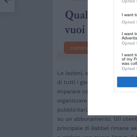
Opted 
”
I want t
Opted 
I want 
Advertis
Opted 
I want t
of my P
was col
Opted 
Le lezioni, essendo brevi, pos
di tutti i giorni e trattano ar
imparare come ci si presenta
organizzare un viaggio nella l
pubblicitari, perché utilizza 
su un abbonamento. Gli utenti s
principale di Babbel rimane sem