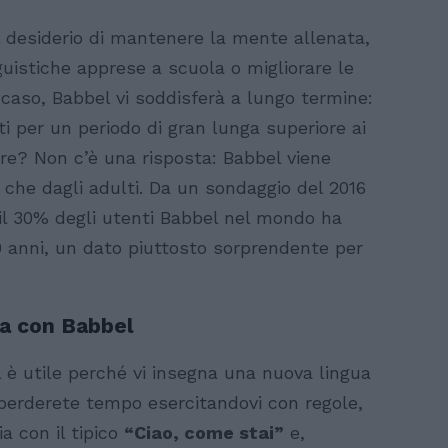
l desiderio di mantenere la mente allenata,
uistiche apprese a scuola o migliorare le
i caso, Babbel vi soddisferà a lungo termine:
tti per un periodo di gran lunga superiore ai
iare? Non c’è una risposta: Babbel viene
ni che dagli adulti. Da un sondaggio del 2016
 il 30% degli utenti Babbel nel mondo ha
0 anni, un dato piuttosto sorprendente per
a con Babbel
 è utile perché vi insegna una nuova lingua
n perderete tempo esercitandovi con regole,
zia con il tipico
“Ciao, come stai”
e,