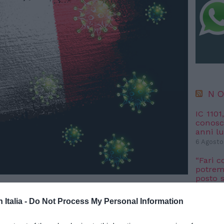
NO
IC 1101
conosci
anni l
6 Agosto
“Fari c
potremm
posto s
4 Agosto
n Italia -
Do Not Process My Personal Information
NO