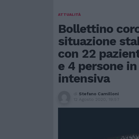
ATTUALITÀ
Bollettino cor
situazione sta
con 22 pazient
e 4 persone in 
intensiva
di
Stefano Camilloni
12 Agosto 2020, 19:57