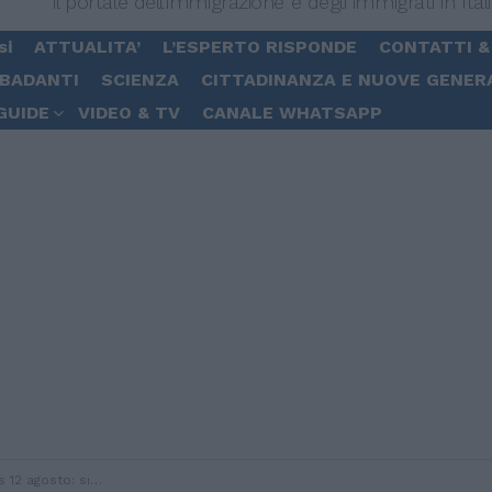
Il portale dell'immigrazione e degli immigrati in Ital
si
ATTUALITA’
L’ESPERTO RISPONDE
CONTATTI &
 BADANTI
SCIENZA
CITTADINANZA E NUOVE GENER
GUIDE
VIDEO & TV
CANALE WHATSAPP
coverati in meno e 4 persone in più in terapia intensiva