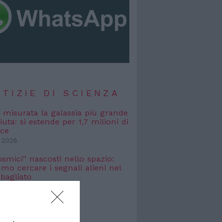
TIZIE DI SCIENZA
, misurata la galassia più grande
uta: si estende per 1,7 milioni di
uce
 2026
osmici” nascosti nello spazio:
o cercare i segnali alieni nel
bagliato
 2026
TIZIE DI