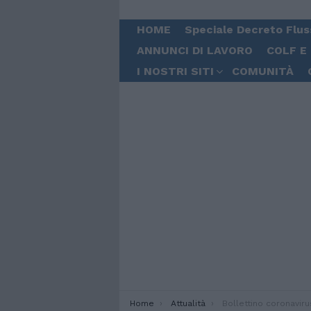
HOME
Speciale Decreto Flus
ANNUNCI DI LAVORO
COLF E
I NOSTRI SITI
COMUNITÀ
You are here:
Home
Attualità
Bollettino coronavirus 12 agosto: situazione stabile negli ospedali con 22 pazienti ri