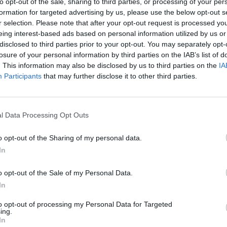
to opt-out of the sale, sharing to third parties, or processing of your per
SPE
formation for targeted advertising by us, please use the below opt-out s
r selection. Please note that after your opt-out request is processed y
20mila
eing interest-based ads based on personal information utilized by us or
Aperys
disclosed to third parties prior to your opt-out. You may separately opt-
6 Agosto
losure of your personal information by third parties on the IAB’s list of
Grande
. This information may also be disclosed by us to third parties on the
IA
Festiva
Participants
that may further disclose it to other third parties.
6 Agosto
l Data Processing Opt Outs
Photosh
 complessivi dell’epidemia ad oggi in
19, di cui 202697 guariti, 13791 attualmente
o opt-out of the Sharing of my personal data.
rto, 53 in Terapia Intensiva, 12959 in
In
25 pazienti deceduti.
o opt-out of the Sale of my Personal Data.
In
i in corso di tracciamento, e 221 da
to opt-out of processing my Personal Data for Targeted
476 positivi su 52658 tamponi (0,9%) e
ing.
In
 Salgono quindi ancora i casi, ben