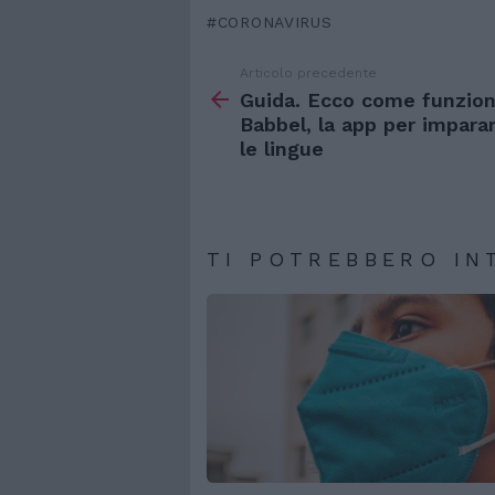
CORONAVIRUS
Articolo precedente
Vedi
di
Guida. Ecco come funzio
più
Babbel, la app per impara
le lingue
TI POTREBBERO IN