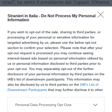
vitali”, ha detto il presidente del Copasir. D’Alema
ha evidenziato il “paradosso italiano” in cui
Stranieri in Italia -
Do Not Process My Personal
“l’ostilita’ verso il mondo degli immigrati e’
Information
diventata merce elettorale con fenomeni di
imbarbarimento che contribuiscono alla chiusura
If you wish to opt-out of the sale, sharing to third parties, or
processing of your personal or sensitive information for
di queste comunita’”. Per D’Alema, comunque, il
targeted advertising by us, please use the below opt-out
“punto centrale e’ il riconoscimento dei diritti
section to confirm your selection. Please note that after your
opt-out request is processed you may continue seeing
politici che inserisce gli immigrati nelle
interest-based ads based on personal information utilized by
comunita’ nazionali”.
us or personal information disclosed to third parties prior to
your opt-out. You may separately opt-out of the further
disclosure of your personal information by third parties on the
Sottolineando il fatto che un paese democratico
IAB’s list of downstream participants. This information may
non puo’ garantire “solo parzialmente la
also be disclosed by us to third parties on the
IAB’s List of
rappresentazione degli interessi in campo”,
Downstream Participants
that may further disclose it to other
third parties.
D’Alema ha sottolineato come quella
dell’immigrazione e’ “una questione da sottrarre
Personal Data Processing Opt Outs