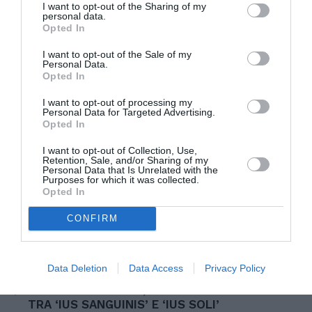
al dibattito partigiano. Le politiche
I want to opt-out of the Sharing of my
personal data.
dell’immigrazione sono difficili e per questo
Opted In
dovrebbero essere bipartisan. Dove questo non e’
I want to opt-out of the Sale of my
avvenuto, in Europa, ci sono stati effetti
Personal Data.
Opted In
devastanti”. Secondo l’esponente del Pd “si puo’
I want to opt-out of processing my
sperare in una stagione nuova ma sulla base di
Personal Data for Targeted Advertising.
Opted In
regole europee. Non possiamo affidarci ad una
competizione tra modelli nazionali, ci vuole una
I want to opt-out of Collection, Use,
Retention, Sale, and/or Sharing of my
assunzione di responsabilita’ europea e alcune
Personal Data that Is Unrelated with the
Purposes for which it was collected.
regole comuni”.
Opted In
CONFIRM
Data Deletion
Data Access
Privacy Policy
Articolo precedente
Vedi
di
IMMIGRATI: MELONI, SERVE INTEGRAZIONE
più
TRA ‘IUS SANGUINIS’ E ‘IUS SOLI’