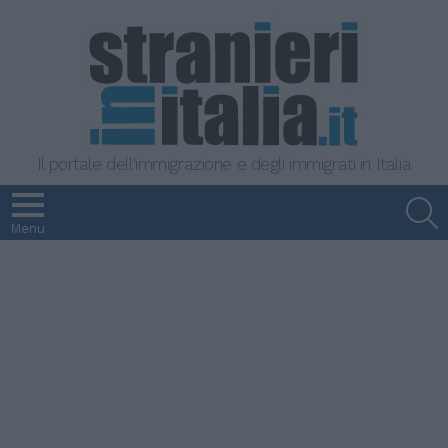
Il portale dell'immigrazione e degli immigrati in Italia
S
Menu