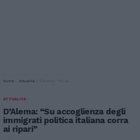
You are here:
Home
Attualità
D’Alema: “Su accoglienza degli immigrati politica italiana corra ai ripari”
ATTUALITÀ
D’Alema: “Su accoglienza degli
immigrati politica italiana corra
ai ripari”