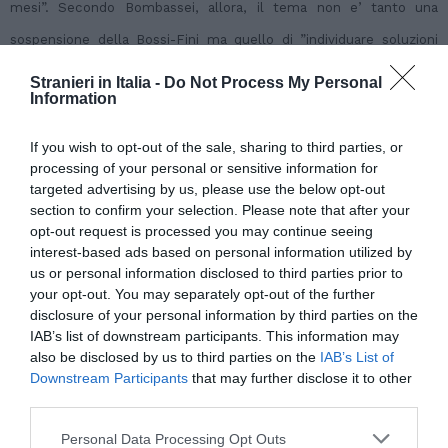
mesi”. Secondo Bombassei, allora, il tema non e’ tanto una
sospensione della Bossi-Fini ma quello di ”individuare soluzioni
che facciano coincidere i periodi gia’ previsti di sostegno al
Stranieri in Italia -
Do Not Process My Personal
Information
reddito con la ricerca di nuova occupazione. Un periodo che, in
linea di massima, potrebbe essere di otto o dodici mesi dal
If you wish to opt-out of the sale, sharing to third parties, or
processing of your personal or sensitive information for
momento della perdita del posto di lavoro”. Quanto invece alla
targeted advertising by us, please use the below opt-out
richiesta di detassazione della tredicesima, Bombassei conferma
section to confirm your selection. Please note that after your
opt-out request is processed you may continue seeing
quanto ha detto la presidente Marcegaglia: ”E’ un’operazione una
interest-based ads based on personal information utilized by
tantum che costa molto ed e’ di scarsa efficacia. Al contrario la
us or personal information disclosed to third parties prior to
your opt-out. You may separately opt-out of the further
detassazione strutturale degli straordinari e dei premi aziendali
disclosure of your personal information by third parties on the
rende piu’ pesante la retribuzione dei lavoratori ed aumenta la
IAB’s list of downstream participants. This information may
also be disclosed by us to third parties on the
IAB’s List of
competitivita’ delle imprese con costi di gran lunga inferiori”.
Downstream Participants
that may further disclose it to other
third parties.
Articolo precedente
Vedi
Personal Data Processing Opt Outs