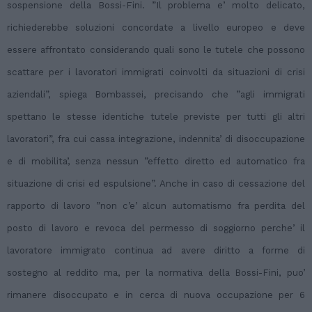
sospensione della Bossi-Fini. ”Il problema e’ molto delicato,
richiederebbe soluzioni concordate a livello europeo e deve
essere affrontato considerando quali sono le tutele che possono
scattare per i lavoratori immigrati coinvolti da situazioni di crisi
aziendali”, spiega Bombassei, precisando che ”agli immigrati
spettano le stesse identiche tutele previste per tutti gli altri
lavoratori”, fra cui cassa integrazione, indennita’ di disoccupazione
e di mobilita’, senza nessun ”effetto diretto ed automatico fra
situazione di crisi ed espulsione”. Anche in caso di cessazione del
rapporto di lavoro ”non c’e’ alcun automatismo fra perdita del
posto di lavoro e revoca del permesso di soggiorno perche’ il
lavoratore immigrato continua ad avere diritto a forme di
sostegno al reddito ma, per la normativa della Bossi-Fini, puo’
rimanere disoccupato e in cerca di nuova occupazione per 6