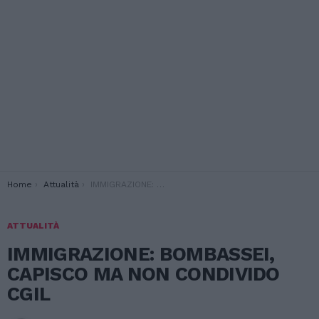
You are here:
Home
Attualità
IMMIGRAZIONE: BOMBASSEI, CAPISCO MA NON CONDIVIDO CGIL
ATTUALITÀ
IMMIGRAZIONE: BOMBASSEI,
CAPISCO MA NON CONDIVIDO
CGIL