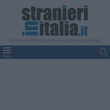
Il portale dell'immigrazione e degli immigrati in Italia
S
Menu