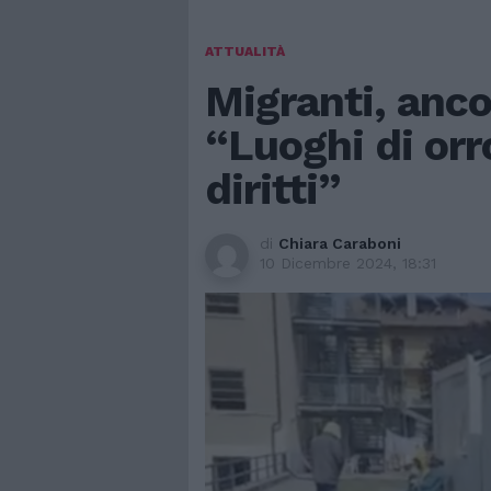
ATTUALITÀ
Migranti, anco
“Luoghi di orr
diritti”
di
Chiara Caraboni
10 Dicembre 2024, 18:31