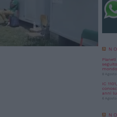
NO
Pianet
seguit
mondo 
8 Agosto
IC 1101
conosci
anni l
6 Agosto
NO