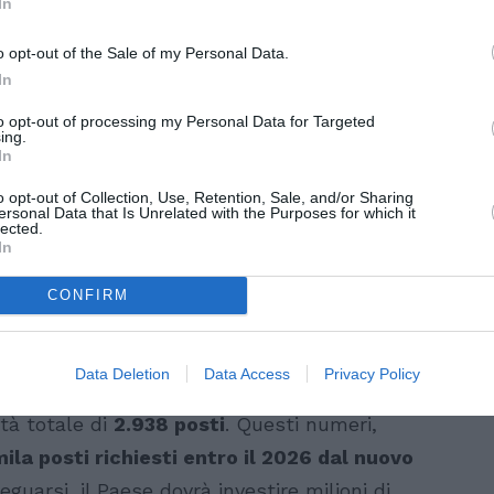
In
o opt-out of the Sale of my Personal Data.
In
to opt-out of processing my Personal Data for Targeted
ing.
In
o opt-out of Collection, Use, Retention, Sale, and/or Sharing
ersonal Data that Is Unrelated with the Purposes for which it
lected.
In
CONFIRM
stema inefficace e disumano
Data Deletion
Data Access
Privacy Policy
di otto Centri di permanenza per il rimpatrio
ità totale di
2.938 posti
. Questi numeri,
ila posti richiesti entro il 2026 dal nuovo
eguarsi, il Paese dovrà investire milioni di