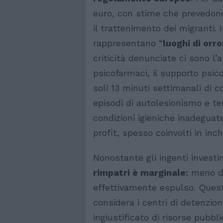
euro, con stime che prevedono
il trattenimento dei migranti. I
rappresentano “
luoghi di orro
criticità denunciate ci sono l’
psicofarmaci, il supporto psico
soli 13 minuti settimanali di 
episodi di autolesionismo e ten
condizioni igieniche inadeguate
profit, spesso coinvolti in inch
Nonostante gli ingenti invest
rimpatri è marginale:
meno del
effettivamente espulso. Questa
considera i centri di detenzio
ingiustificato di risorse pubb