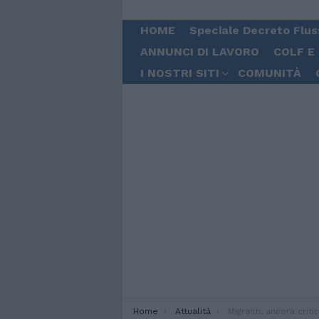
HOME
Speciale Decreto Flus
ANNUNCI DI LAVORO
COLF E
I NOSTRI SITI
COMUNITÀ
You are here:
Home
Attualità
Migranti, ancora critiche ai Cpr: “Luoghi di or