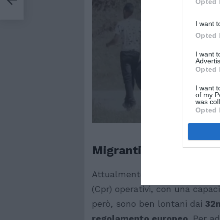
Opted 
I want t
Opted 
I want 
Advertis
Opted 
I want t
of my P
was col
Opted 
Migranti e Cpr: un si
Attualmente, l’Italia dispone 
(Cpr) operativi, con una capac
però, sono ben lontani dai
32m
regolamento europeo
. Per ad