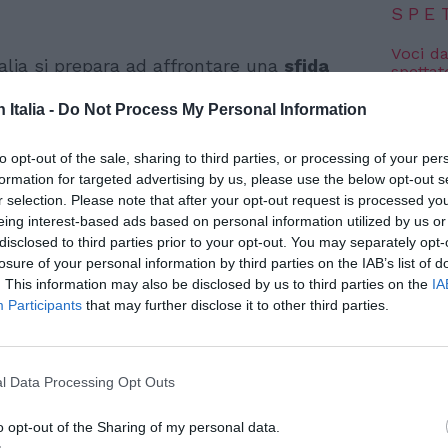
SPE
Voci da
alia si prepara ad affrontare una
sfida
spettat
8 Agosto
igore del nuovo Patto europeo sulla
n Italia -
Do Not Process My Personal Information
 la capacità delle strutture di
Al King
Nico 
edure di screening e sostenere i costi
to opt-out of the sale, sharing to third parties, or processing of your per
8 Agosto
formation for targeted advertising by us, please use the below opt-out s
ento e ai rimpatri dei migranti: sono queste
r selection. Please note that after your opt-out request is processed y
te dall’Unione Europea. Tuttavia, secondo
eing interest-based ads based on personal information utilized by us or
Photosh
disclosed to third parties prior to your opt-out. You may separately opt-
 immigrazione, i costi economici e umani di
losure of your personal information by third parties on the IAB’s list of
sere insostenibili e di aggravare una
. This information may also be disclosed by us to third parties on the
IA
Participants
that may further disclose it to other third parties.
l Data Processing Opt Outs
o opt-out of the Sharing of my personal data.