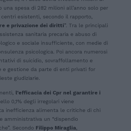
 una spesa di 282 milioni all’anno solo per
 centri esistenti, secondo il rapporto,
re e privazione dei diritti
”. Tra le principali
assistenza sanitaria precaria e abuso di
logico e sociale insufficiente, con medie di
consulenza psicologica. Poi ancora numerosi
tativi di suicidio, sovraffollamento e
 e gestione da parte di enti privati for
ieste giudiziarie.
imenti,
l’efficacia dei Cpr nel garantire i
lo 0,1% degli irregolari viene
 inefficienza alimenta le critiche di chi
ne amministrativa un “dispendio
liche”. Secondo
Filippo Miraglia
,