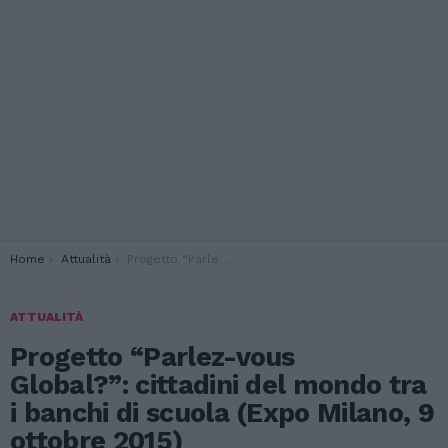
You are here:
Home
Attualità
Progetto “Parlez-vous Global?”: cittadini del mondo tra i banchi di scuola (Expo Milano, 9 ottobre 2015)
ATTUALITÀ
Progetto “Parlez-vous
Global?”: cittadini del mondo tra
i banchi di scuola (Expo Milano, 9
ottobre 2015)