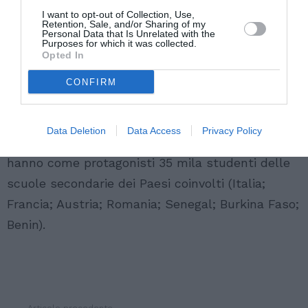
APDD-Agenda 21, CISV, COSPE, COOPI, Sudwind
I want to opt-out of Collection, Use,
Agentur, Stretta di Mano, UNMFREO).
Retention, Sale, and/or Sharing of my
Personal Data that Is Unrelated with the
Purposes for which it was collected.
Opted In
Il Forum Internazionale, che rientra tra le
iniziative dell’Anno Europeo per lo sviluppo, è
CONFIRM
l’occasione per presentare metodi didattici
innovativi, testimonianze di scambi culturali e
Data Deletion
Data Access
Privacy Policy
idee maturate dall’incontro di realtà diverse, che
hanno come protagonisti 35 mila studenti delle
scuole secondarie dei Paesi coinvolti (Italia;
Francia; Austria; Romania; Senegal; Burkina Faso;
Benin).