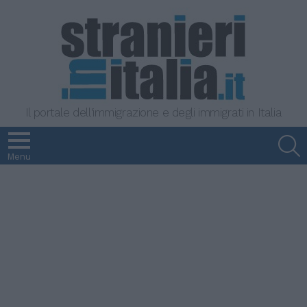
Il portale dell'immigrazione e degli immigrati in Italia
S
Menu