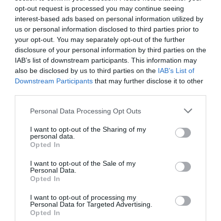
opt-out request is processed you may continue seeing
interest-based ads based on personal information utilized by
• Marco Grandi, Responsabile Ufficio
us or personal information disclosed to third parties prior to
your opt-out. You may separately opt-out of the further
cooperazione e solidarietà internazionale del
disclosure of your personal information by third parties on the
Comune di Milano
IAB’s list of downstream participants. This information may
also be disclosed by us to third parties on the
IAB’s List of
• Luca Remmert, Presidente della
Downstream Participants
that may further disclose it to other
third parties.
Compagnia di San Paolo.
Personal Data Processing Opt Outs
A seguire, il contributo di Daniele Biella,
I want to opt-out of the Sharing of my
giornalista e scrittore, sul “Parlare di migrazioni a
personal data.
Opted In
scuola”; la presentazione di 7 best practice
I want to opt-out of the Sale of my
scolastiche; ed infine le raccomandazioni alle
Personal Data.
Opted In
Autorità Educative Nazionali e alle scuole per
una Educazione alla Cittadinanza mondiale, da
I want to opt-out of processing my
Personal Data for Targeted Advertising.
parte delle ong partner del progetto (ACRA,
Opted In